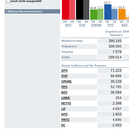
noch nicht ausgezählt
17.7
12.5
12.3
12.2
11.8
Minima-Maxima-Analyse
3.
08
06
08
06
08
06
08
06
08
0
SPÖ
ÖVP
GRÜNE
FPÖ
BZÖ
Ergebnisse 200
Stimmen
390.145
Wahlberechtigt
306.593
Abgegeben
7.579
Ungültig
299.014
Gültig
Davon entfielen auf die Parteien
71.223
SPÖ
86.899
ÖVP
35.228
GRÜNE
52.795
FPÖ
36.584
BZÖ
254
LINKE
2.398
RETTÖ
4.697
LIF
1.603
KPÖ
4.840
FRITZ
2.493
DC