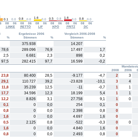
1
1.6
1.6
0.8
0.5
0.8
0.8
0.1
0.0
0.0
0.0
0.0
0.0
6
08
06
08
06
08
06
08
06
08
06
08
06
LINKE
RETTÖ
LIF
KPÖ
FRITZ
DC
8
Ergebnisse 2006
Vergleich 2006-2008
%
Stimmen
%
Stimmen
%
375.938
14.207
78,6
289.096
76,9
17.497
1,7
2,5
6.681
2,3
898
0,2
97,5
282.415
97,7
16.599
-0,2
Mandatsst
2008
2006
D
23,8
80.400
28,5
-9.177
-4,7
2
3
29,1
110.727
39,2
-23.828
-10,1
3
4
11,8
35.239
12,5
-11
-0,7
1
1
17,7
34.596
12,3
18.199
5,4
1
1
12,2
8.826
3,1
27.758
9,1
1
0
0,1
0
0,0
254
0,1
0
0,8
0
0,0
2.398
0,8
0
1,6
0
0,0
4.697
1,6
0
0,5
2.125
0,8
-522
-0,3
0
0
1,6
0
0,0
4.840
1,6
0
0,8
0
0,0
2.493
0,8
0