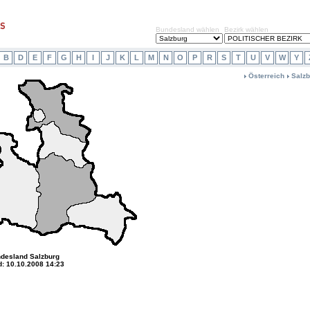
Bundesland wählen
Bezirk wählen
B
D
E
F
G
H
I
J
K
L
M
N
O
P
R
S
T
U
V
W
Y
Österreich
Salzb
desland Salzburg
d: 10.10.2008 14:23