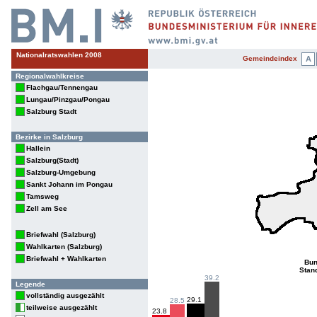
Nationalratswahlen 2008
Gemeindeindex
A
Regionalwahlkreise
Flachgau/Tennengau
Lungau/Pinzgau/Pongau
Salzburg Stadt
Bezirke in Salzburg
Hallein
Salzburg(Stadt)
Salzburg-Umgebung
Sankt Johann im Pongau
Tamsweg
Zell am See
Briefwahl (Salzburg)
Wahlkarten (Salzburg)
Briefwahl + Wahlkarten
Bun
Stan
39.2
Legende
vollständig ausgezählt
29.1
28.5
teilweise ausgezählt
23.8