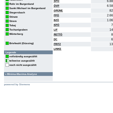
6.8
SPÖ
Rohr im Burgenland
6.5
ÖVP
Sankt Michael im Burgenland
82
GRÜNE
Stegersbach
2.6
FPÖ
Stinatz
1.0
BZÖ
Strem
7
KPÖ
Tobaj
14
Tschanigraben
LIF
Wörterberg
8
RETTÖ
6
DC
Briefwahl (Güssing)
13
FRITZ
LINKE
Legende
vollständig ausgezählt
teilweise ausgezählt
noch nicht ausgezählt
Minima-Maxima-Analyse
powered by Siemens