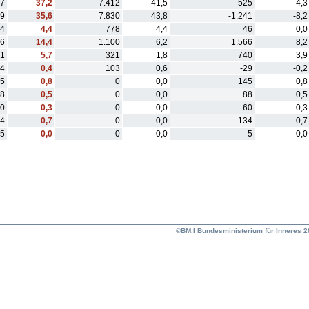
87
37,2
7.412
41,5
-525
-4,3
89
35,6
7.830
43,8
-1.241
-8,2
4
4,4
778
4,4
46
0,0
66
14,4
1.100
6,2
1.566
8,2
61
5,7
321
1,8
740
3,9
4
0,4
103
0,6
-29
-0,2
5
0,8
0
0,0
145
0,8
8
0,5
0
0,0
88
0,5
0
0,3
0
0,0
60
0,3
4
0,7
0
0,0
134
0,7
5
0,0
0
0,0
5
0,0
©BM.I Bundesministerium für Inneres 