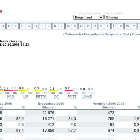
Bundesland wählen
Bezirk wählen
B
D
E
F
G
H
I
J
K
L
M
N
O
P
R
S
T
U
V
W
Y
Österreich
Burgenland
Burgenland Süd
Güss
Bezirk Güssing
d: 10.10.2008 14:23
8
0.6
0.8
0.5
0.7
0.4
0.3
0.0
0.0
0.0
0.0
0.0
0.0
6
08
06
08
06
08
06
08
06
08
06
08
06
KPÖ
LIF
RETTÖ
DC
FRITZ
LINKE
se 2008
Ergebnisse 2006
Vergleich 2006-2008
en
%
Stimmen
%
Stimmen
49
21.676
473
36
85,9
18.271
84,3
765
1,6
3
2,6
412
2,3
91
0,3
33
97,4
17.859
97,7
674
-0,3