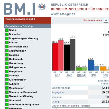
Nationalratswahlen 2008
Gemeindeindex
A
Gemeinden in Güssing
Bildein
Bocksdorf
Stan
43.8
Burgauberg-Neudauberg
41.5
37.2
Eberau
35.6
Gerersdorf-Sulz
Großmürbisch
Güssing
14.4
Güttenbach
Hackerberg
6.2
5.7
4.4
4.4
Heiligenbrunn
1.
Heugraben
08
06
08
06
08
06
08
06
08
0
SPÖ
ÖVP
GRÜNE
FPÖ
BZÖ
Inzenhof
Kleinmürbisch
Ergebnis
Stimm
Kukmirn
22.1
Wahlberechtigt
Moschendorf
Neuberg im Burgenland
19.0
Abgegeben
Neustift bei Güssing
50
Ungültig
Olbendorf
18.5
Gültig
Ollersdorf im Burgenland
Davon entfielen auf die Parteien
Rauchwart