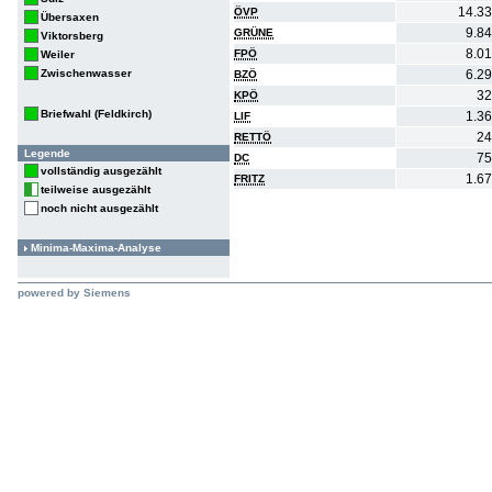
14.3
ÖVP
Übersaxen
9.8
GRÜNE
Viktorsberg
8.0
FPÖ
Weiler
Zwischenwasser
6.2
BZÖ
32
KPÖ
Briefwahl (Feldkirch)
1.3
LIF
24
RETTÖ
Legende
75
DC
vollständig ausgezählt
1.6
FRITZ
teilweise ausgezählt
noch nicht ausgezählt
Minima-Maxima-Analyse
powered by Siemens