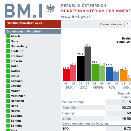
Nationalratswahlen 2008
Gemeindeindex
A
Gemeinden in Feldkirch
Altach
Bezirk
Düns
Stand: 10
39.5
Dünserberg
Feldkirch
28.9
Frastanz
Fraxern
19.9
18.4
18.0
16.2
Göfis
13.6
12.7
10.2
Götzis
Klaus
3.
Koblach
08
06
08
06
08
06
08
06
08
0
Laterns
SPÖ
ÖVP
GRÜNE
FPÖ
BZÖ
Mäder
Ergebnis
Meiningen
Stimm
Rankweil
71.1
Wahlberechtigt
Röns
50.2
Abgegeben
Röthis
69
Ungültig
Satteins
49.5
Gültig
Schlins
Davon entfielen auf die Parteien
Schnifis
6.7
SPÖ
Sulz