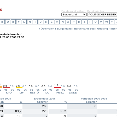
Bundesland wählen
Bezirk wählen
B
D
E
F
G
H
I
J
K
L
M
N
O
P
R
S
T
U
V
W
Y
Österreich
Burgenland
Burgenland Süd
Güssing
Inze
meinde Inzenhof
d: 28.09.2008 21:38
3
1.4
0.5
0.5
0.0
0.0
0.0
0.0
0.0
0.0
0.0
0.0
0.0
6
08
06
08
06
08
06
08
06
08
06
08
06
KPÖ
LIF
RETTÖ
DC
FRITZ
LINKE
sse 2008
Ergebnisse 2006
Vergleich 2006-2008
men
%
Stimmen
%
Stimmen
68
268
0
23
83,2
223
83,2
4
1,8
2
0,9
2