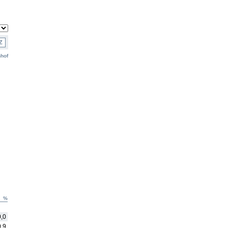
Z
nhof
%
0,0
0,9