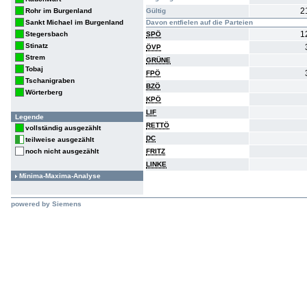
2
Rohr im Burgenland
Gültig
Sankt Michael im Burgenland
Davon entfielen auf die Parteien
1
Stegersbach
SPÖ
Stinatz
ÖVP
Strem
GRÜNE
Tobaj
FPÖ
Tschanigraben
BZÖ
Wörterberg
KPÖ
LIF
Legende
RETTÖ
vollständig ausgezählt
DC
teilweise ausgezählt
noch nicht ausgezählt
FRITZ
LINKE
Minima-Maxima-Analyse
powered by Siemens