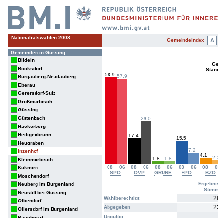
Nationalratswahlen 2008
Gemeindeindex
A
Gemeinden in Güssing
Bildein
Ge
Bocksdorf
Stan
58.9
57.9
Burgauberg-Neudauberg
Eberau
Gerersdorf-Sulz
Großmürbisch
Güssing
Güttenbach
29.0
Hackerberg
Heiligenbrunn
17.4
15.5
Heugraben
7.2
Inzenhof
4.1
2.
1.8
1.8
Kleinmürbisch
08
06
08
06
08
06
08
06
08
0
Kukmirn
SPÖ
ÖVP
GRÜNE
FPÖ
BZÖ
Moschendorf
Ergebni
Neuberg im Burgenland
Stim
Neustift bei Güssing
2
Wahlberechtigt
Olbendorf
2
Abgegeben
Ollersdorf im Burgenland
Ungültig
Rauchwart