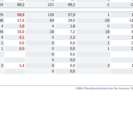
19
98,2
221
99,1
-2
-
29
58,9
128
57,9
1
38
17,4
64
29,0
-26
-1
4
1,8
4
1,8
0
34
15,5
16
7,2
18
9
4,1
5
2,3
4
1
0,5
0
0,0
1
1
0,5
0
0,0
1
0
0,0
0
0,0
3
1,4
0
0,0
3
0
0,0
©BM.I Bundesministerium für Inneres 