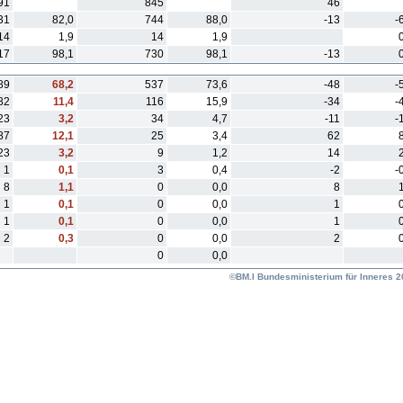
91
845
46
31
82,0
744
88,0
-13
-
14
1,9
14
1,9
17
98,1
730
98,1
-13
89
68,2
537
73,6
-48
-
82
11,4
116
15,9
-34
-
23
3,2
34
4,7
-11
-
87
12,1
25
3,4
62
23
3,2
9
1,2
14
1
0,1
3
0,4
-2
-
8
1,1
0
0,0
8
1
0,1
0
0,0
1
1
0,1
0
0,0
1
2
0,3
0
0,0
2
0
0,0
©BM.I Bundesministerium für Inneres 