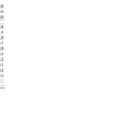
6,0
0,0
0,0
5,4
4,5
1,5
8,7
2,0
0,3
1,1
0,1
0,1
0,3
2008