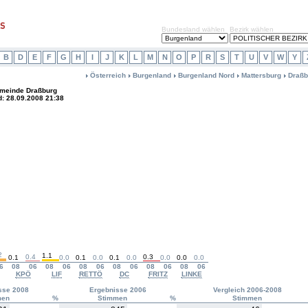
Bundesland wählen
Bezirk wählen
B
D
E
F
G
H
I
J
K
L
M
N
O
P
R
S
T
U
V
W
Y
Österreich
Burgenland
Burgenland Nord
Mattersburg
Draßb
meinde Draßburg
d: 28.09.2008 21:38
2
1.1
0.4
0.3
0.1
0.0
0.1
0.0
0.1
0.0
0.0
0.0
0.0
6
08
06
08
06
08
06
08
06
08
06
08
06
KPÖ
LIF
RETTÖ
DC
FRITZ
LINKE
sse 2008
Ergebnisse 2006
Vergleich 2006-2008
men
%
Stimmen
%
Stimmen