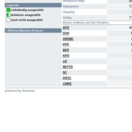
8
Wahlberechtigt
Legende
7
Abgegeben
vollständig ausgezählt
Ungültig
teilweise ausgezählt
7
Gültig
noch nicht ausgezählt
Davon entfielen auf die Parteien
4
SPÖ
Minima-Maxima-Analyse
ÖVP
GRÜNE
FPÖ
BZÖ
KPÖ
LIF
RETTÖ
DC
FRITZ
LINKE
powered by Siemens