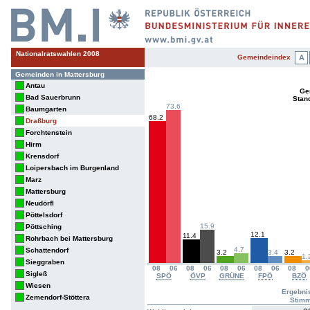
Nationalratswahlen 2008
Gemeindeindex
A
Gemeinden in Mattersburg
Antau
Ge
Bad Sauerbrunn
Stan
73.6
Baumgarten
68.2
Draßburg
Forchtenstein
Hirm
Krensdorf
Loipersbach im Burgenland
Marz
Mattersburg
Neudörfl
Pöttelsdorf
15.9
Pöttsching
12.1
11.4
Rohrbach bei Mattersburg
4.7
Schattendorf
3.2
3.4
3.2
1.
Sieggraben
08
06
08
06
08
06
08
06
08
0
Sigleß
SPÖ
ÖVP
GRÜNE
FPÖ
BZÖ
Wiesen
Ergebni
Zemendorf-Stöttera
Stim