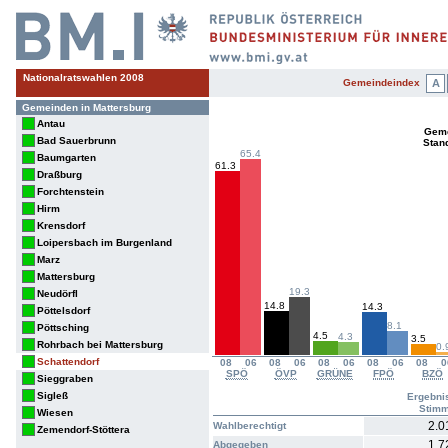
Nationalratswahlen 2008
Gemeindeindex
A
Gemeinden in Mattersburg
Antau
Geme
Bad Sauerbrunn
Stan
65.4
Baumgarten
61.3
Draßburg
Forchtenstein
Hirm
Krensdorf
Loipersbach im Burgenland
Marz
Mattersburg
19.3
Neudörfl
14.8
14.3
Pöttelsdorf
8.1
Pöttsching
4.5
4.3
3.5
Rohrbach bei Mattersburg
0.
Schattendorf
08
06
08
06
08
06
08
06
08
0
SPÖ
ÖVP
GRÜNE
FPÖ
BZÖ
Sieggraben
Sigleß
Ergebni
Stim
Wiesen
2.0
Wahlberechtigt
Zemendorf-Stöttera
1.7
Abgegeben