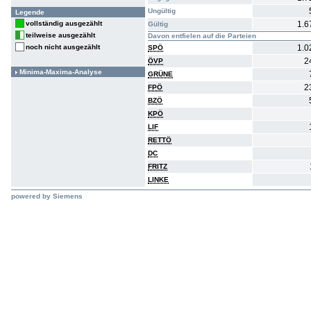
Ungültig
Legende
vollständig ausgezählt
1.6
Gültig
teilweise ausgezählt
Davon entfielen auf die Parteien
noch nicht ausgezählt
1.0
SPÖ
2
ÖVP
Minima-Maxima-Analyse
GRÜNE
2
FPÖ
BZÖ
KPÖ
LIF
RETTÖ
DC
FRITZ
LINKE
powered by Siemens