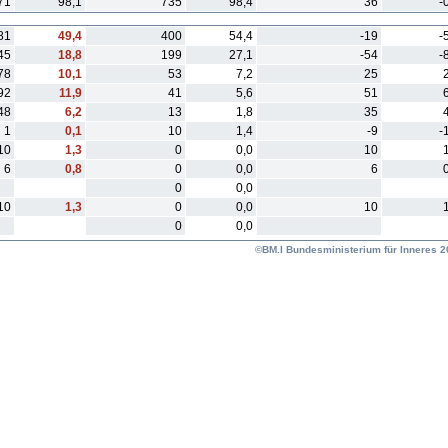
71
98,1
735
98,4
36
-
81
49,4
400
54,4
-19
-
45
18,8
199
27,1
-54
-
78
10,1
53
7,2
25
92
11,9
41
5,6
51
48
6,2
13
1,8
35
1
0,1
10
1,4
-9
-
10
1,3
0
0,0
10
6
0,8
0
0,0
6
0
0,0
10
1,3
0
0,0
10
0
0,0
©BM.I Bundesministerium für Inneres 