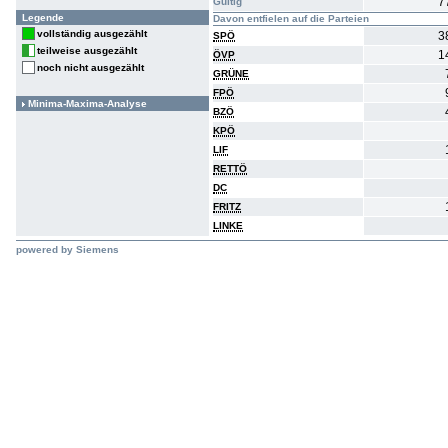
7
Gültig
Legende
Davon entfielen auf die Parteien
vollständig ausgezählt
3
SPÖ
teilweise ausgezählt
1
ÖVP
noch nicht ausgezählt
GRÜNE
FPÖ
Minima-Maxima-Analyse
BZÖ
KPÖ
LIF
RETTÖ
DC
FRITZ
LINKE
powered by Siemens