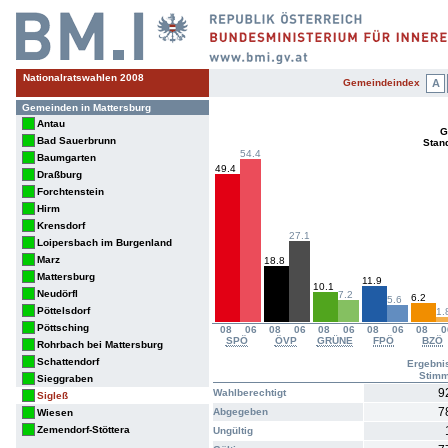
Nationalratswahlen 2008
Gemeindeindex
A
Gemeinden in Mattersburg
Antau
G
Bad Sauerbrunn
Stan
54.4
Baumgarten
49.4
Draßburg
Forchtenstein
Hirm
Krensdorf
27.1
Loipersbach im Burgenland
Marz
18.8
Mattersburg
11.9
10.1
Neudörfl
7.2
6.2
5.6
Pöttelsdorf
1.
Pöttsching
08
06
08
06
08
06
08
06
08
0
SPÖ
ÖVP
GRÜNE
FPÖ
BZÖ
Rohrbach bei Mattersburg
Schattendorf
Ergebni
Stim
Sieggraben
9
Wahlberechtigt
Sigleß
7
Abgegeben
Wiesen
Zemendorf-Stöttera
Ungültig