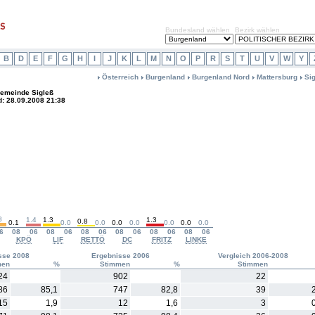
Bundesland wählen
Bezirk wählen
B
D
E
F
G
H
I
J
K
L
M
N
O
P
R
S
T
U
V
W
Y
Österreich
Burgenland
Burgenland Nord
Mattersburg
Si
emeinde Sigleß
d: 28.09.2008 21:38
8
1.4
1.3
1.3
0.8
0.1
0.0
0.0
0.0
0.0
0.0
0.0
0.0
6
08
06
08
06
08
06
08
06
08
06
08
06
KPÖ
LIF
RETTÖ
DC
FRITZ
LINKE
sse 2008
Ergebnisse 2006
Vergleich 2006-2008
men
%
Stimmen
%
Stimmen
24
902
22
86
85,1
747
82,8
39
15
1,9
12
1,6
3