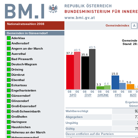
Nationalratswahlen 2008
Gemeindeindex
A
Gemeinden in Gänserndorf
Aderklaa
Gemeinde
Andlersdorf
Stand: 28
43.5
Angern an der March
40.5
37.2
Auersthal
35.6
Bad Pirawarth
Deutsch-Wagram
Drösing
15.0
Dürnkrut
Ebenthal
6.9
5.6
4.4
3.3
Eckartsau
1.
Engelhartstetten
08
06
08
06
08
06
08
06
08
0
SPÖ
ÖVP
GRÜNE
FPÖ
BZÖ
Gänserndorf
Glinzendorf
Ergebni
Stim
Groß-Enzersdorf
9
Wahlberechtigt
Groß-Schweinbarth
Großhofen
7
Abgegeben
Haringsee
Ungültig
Hauskirchen
7
Gültig
Hohenau an der March
Davon entfielen auf die Parteien
Hohenruppersdorf