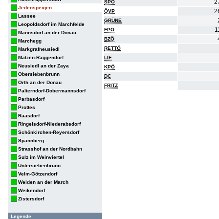
2
SPÖ
Jedenspeigen
2
ÖVP
Lassee
GRÜNE
Leopoldsdorf im Marchfelde
1
FPÖ
Mannsdorf an der Donau
BZÖ
Marchegg
RETTÖ
Markgrafneusiedl
Matzen-Raggendorf
LIF
Neusiedl an der Zaya
KPÖ
Obersiebenbrunn
DC
Orth an der Donau
FRITZ
Palterndorf-Dobermannsdorf
Parbasdorf
Prottes
Raasdorf
Ringelsdorf-Niederabsdorf
Schönkirchen-Reyersdorf
Spannberg
Strasshof an der Nordbahn
Sulz im Weinviertel
Untersiebenbrunn
Velm-Götzendorf
Weiden an der March
Weikendorf
Zistersdorf
Legende