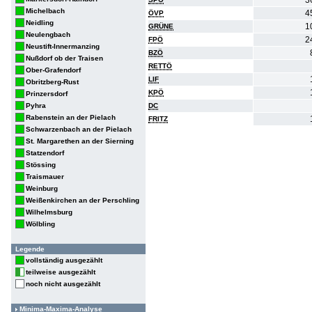
3
Michelbach
4
ÖVP
Neidling
1
GRÜNE
Neulengbach
2
FPÖ
Neustift-Innermanzing
BZÖ
Nußdorf ob der Traisen
RETTÖ
Ober-Grafendorf
LIF
Obritzberg-Rust
KPÖ
Prinzersdorf
Pyhra
DC
Rabenstein an der Pielach
FRITZ
Schwarzenbach an der Pielach
St. Margarethen an der Sierning
Statzendorf
Stössing
Traismauer
Weinburg
Weißenkirchen an der Perschling
Wilhelmsburg
Wölbling
Legende
vollständig ausgezählt
teilweise ausgezählt
noch nicht ausgezählt
Minima-Maxima-Analyse