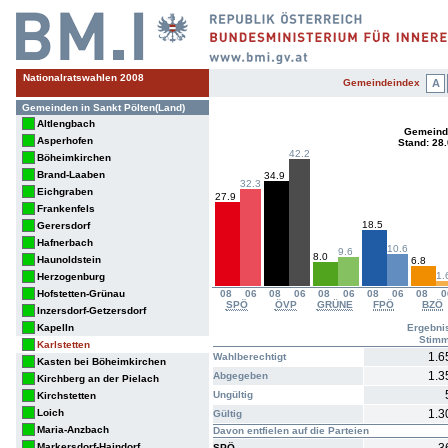
Nationalratswahlen 2008
Gemeindeindex
A
Gemeinden in Sankt Pölten(Land)
Altlengbach
Gemeinde
Asperhofen
Stand: 28
42.2
Böheimkirchen
Brand-Laaben
34.9
32.3
Eichgraben
27.9
Frankenfels
18.5
Gerersdorf
Hafnerbach
10.6
9.6
8.0
Haunoldstein
6.8
1.
Herzogenburg
Hofstetten-Grünau
08
06
08
06
08
06
08
06
08
0
SPÖ
ÖVP
GRÜNE
FPÖ
BZÖ
Inzersdorf-Getzersdorf
Kapelln
Ergebni
Stim
Karlstetten
1.6
Wahlberechtigt
Kasten bei Böheimkirchen
1.3
Abgegeben
Kirchberg an der Pielach
Ungültig
Kirchstetten
Loich
1.3
Gültig
Maria-Anzbach
Davon entfielen auf die Parteien
Markersdorf-Haindorf
SPÖ