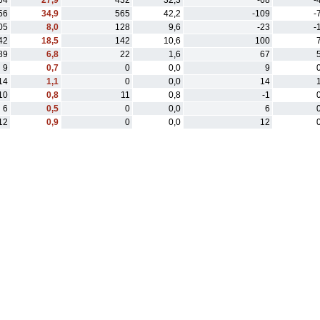
64
27,9
432
32,3
-68
-
56
34,9
565
42,2
-109
-
05
8,0
128
9,6
-23
-
42
18,5
142
10,6
100
89
6,8
22
1,6
67
9
0,7
0
0,0
9
14
1,1
0
0,0
14
10
0,8
11
0,8
-1
6
0,5
0
0,0
6
12
0,9
0
0,0
12