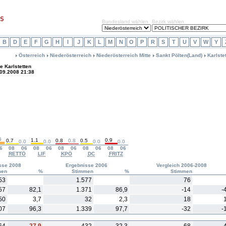
Bundesland wählen
Bezirk wählen
B
D
E
F
G
H
I
J
K
L
M
N
O
P
R
S
T
U
V
W
Y
Österreich
Niederösterreich
Niederösterreich Mitte
Sankt Pölten(Land)
Karlste
 Karlstetten
.09.2008 21:38
6
1.1
0.9
0.7
0.8
0.8
0.5
0.0
0.0
0.0
0.0
6
08
06
08
06
08
06
08
06
08
06
RETTÖ
LIF
KPÖ
DC
FRITZ
sse 2008
Ergebnisse 2006
Vergleich 2006-2008
men
%
Stimmen
%
Stimmen
53
1.577
76
57
82,1
1.371
86,9
-14
-
50
3,7
32
2,3
18
07
96,3
1.339
97,7
-32
-