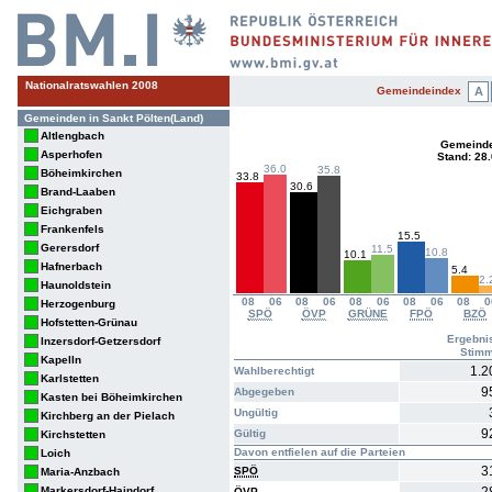
Nationalratswahlen 2008
Gemeindeindex
A
Gemeinden in Sankt Pölten(Land)
Altlengbach
Gemeinde
Asperhofen
Stand: 28
36.0
35.8
Böheimkirchen
33.8
30.6
Brand-Laaben
Eichgraben
Frankenfels
15.5
Gerersdorf
11.5
10.8
10.1
Hafnerbach
5.4
2.
Haunoldstein
08
06
08
06
08
06
08
06
08
0
Herzogenburg
SPÖ
ÖVP
GRÜNE
FPÖ
BZÖ
Hofstetten-Grünau
Ergebni
Inzersdorf-Getzersdorf
Stim
Kapelln
1.2
Wahlberechtigt
Karlstetten
9
Abgegeben
Kasten bei Böheimkirchen
Ungültig
Kirchberg an der Pielach
9
Gültig
Kirchstetten
Davon entfielen auf die Parteien
Loich
3
SPÖ
Maria-Anzbach
Markersdorf-Haindorf
ÖVP