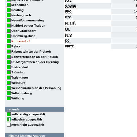
2
Michelbach
GRÜNE
Neidling
1
FPÖ
Neulengbach
BZÖ
Neustift-Innermanzing
RETTÖ
Nußdorf ob der Traisen
LIF
Ober-Grafendorf
KPÖ
Obritzberg-Rust
DC
Prinzersdorf
Pyhra
FRITZ
Rabenstein an der Pielach
Schwarzenbach an der Pielach
St. Margarethen an der Sierning
Statzendorf
Stössing
Traismauer
Weinburg
Weißenkirchen an der Perschling
Wilhelmsburg
Wölbling
Legende
vollständig ausgezählt
teilweise ausgezählt
noch nicht ausgezählt
Minima-Maxima-Analyse