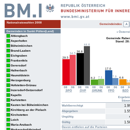
Nationalratswahlen 2008
Gemeindeindex
A
Gemeinden in Sankt Pölten(Land)
Österre
Altlengbach
Gemeinde Rabens
Asperhofen
Stand: 28
44.6
Böheimkirchen
Brand-Laaben
36.8
34.5
Eichgraben
29.5
Frankenfels
Gerersdorf
17.0
Hafnerbach
Haunoldstein
7.9
7.1
6.6
6.2
Herzogenburg
3.
Hofstetten-Grünau
08
06
08
06
08
06
08
06
08
0
Inzersdorf-Getzersdorf
SPÖ
ÖVP
GRÜNE
FPÖ
BZÖ
Kapelln
Ergebni
Karlstetten
Stim
Kasten bei Böheimkirchen
1.9
Wahlberechtigt
Kirchberg an der Pielach
1.5
Abgegeben
Kirchstetten
Ungültig
Loich
1.5
Gültig
Maria-Anzbach
Davon entfielen auf die Parteien
Markersdorf-Haindorf