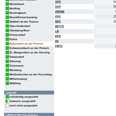
4
SPÖ
Michelbach
5
ÖVP
Neidling
GRÜNE
Neulengbach
2
FPÖ
Neustift-Innermanzing
1
BZÖ
Nußdorf ob der Traisen
Ober-Grafendorf
RETTÖ
Obritzberg-Rust
LIF
Prinzersdorf
KPÖ
Pyhra
DC
Rabenstein an der Pielach
FRITZ
Schwarzenbach an der Pielach
St. Margarethen an der Sierning
Statzendorf
Stössing
Traismauer
Weinburg
Weißenkirchen an der Perschling
Wilhelmsburg
Wölbling
Legende
vollständig ausgezählt
teilweise ausgezählt
noch nicht ausgezählt
Minima-Maxima-Analyse