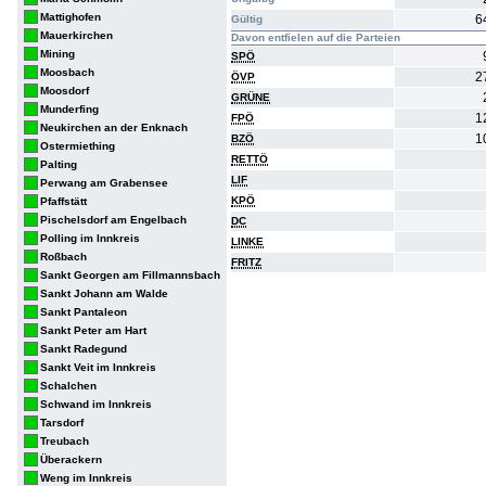
Mattighofen
6
Gültig
Mauerkirchen
Davon entfielen auf die Parteien
Mining
SPÖ
Moosbach
2
ÖVP
Moosdorf
GRÜNE
Munderfing
1
FPÖ
Neukirchen an der Enknach
1
BZÖ
Ostermiething
RETTÖ
Palting
LIF
Perwang am Grabensee
KPÖ
Pfaffstätt
Pischelsdorf am Engelbach
DC
Polling im Innkreis
LINKE
Roßbach
FRITZ
Sankt Georgen am Fillmannsbach
Sankt Johann am Walde
Sankt Pantaleon
Sankt Peter am Hart
Sankt Radegund
Sankt Veit im Innkreis
Schalchen
Schwand im Innkreis
Tarsdorf
Treubach
Überackern
Weng im Innkreis