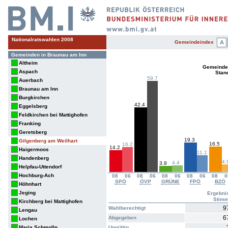
Nationalratswahlen 2008
Gemeindeindex
A
Gemeinden in Braunau am Inn
Altheim
Gemeinde 
Aspach
Stan
59.7
Auerbach
Braunau am Inn
Burgkirchen
42.4
Eggelsberg
Feldkirchen bei Mattighofen
Franking
Geretsberg
19.3
Gilgenberg am Weilhart
16.5
16.2
14.2
Haigermoos
11.1
Handenberg
4.
4.4
3.9
Helpfau-Uttendorf
Hochburg-Ach
08
06
08
06
08
06
08
06
08
0
SPÖ
ÖVP
GRÜNE
FPÖ
BZÖ
Höhnhart
Jeging
Ergebni
Stim
Kirchberg bei Mattighofen
9
Wahlberechtigt
Lengau
6
Abgegeben
Lochen
Maria Schmolln
Ungültig