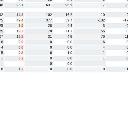
48
96,7
631
96,9
17
-
92
14,2
102
16,2
-10
-
75
42,4
377
59,7
-102
-1
25
3,9
28
4,4
-3
-
25
19,3
70
11,1
55
07
16,5
31
4,9
76
1
6
0,9
0
0,0
6
4
0,6
0
0,0
4
5
0,8
6
1,0
-1
-
1
0,2
0
0,0
1
0
0,0
8
1,2
0
0,0
8