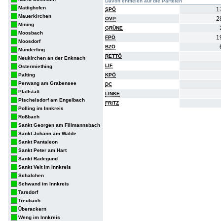
Davon entfielen auf die Parteien
Mattighofen
1
SPÖ
Mauerkirchen
2
ÖVP
Mining
GRÜNE
Moosbach
1
FPÖ
Moosdorf
BZÖ
Munderfing
RETTÖ
Neukirchen an der Enknach
LIF
Ostermiething
Palting
KPÖ
Perwang am Grabensee
DC
Pfaffstätt
LINKE
Pischelsdorf am Engelbach
FRITZ
Polling im Innkreis
Roßbach
Sankt Georgen am Fillmannsbach
Sankt Johann am Walde
Sankt Pantaleon
Sankt Peter am Hart
Sankt Radegund
Sankt Veit im Innkreis
Schalchen
Schwand im Innkreis
Tarsdorf
Treubach
Überackern
Weng im Innkreis