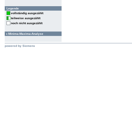
Legende
vollständig ausgezählt
teilweise ausgezählt
noch nicht ausgezählt
Minima-Maxima-Analyse
powered by Siemens