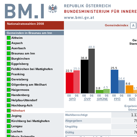
Nationalratswahlen 2008
Gemeindeindex
A
Gemeinden in Braunau am Inn
Altheim
Ge
Aspach
Stan
48.8
Auerbach
Braunau am Inn
36.8
Burgkirchen
Eggelsberg
25.5
25.0
Feldkirchen bei Mattighofen
22.5
Franking
14.4
Geretsberg
8.6
Gilgenberg am Weilhart
4.5
3.8
3.
Haigermoos
Handenberg
08
06
08
06
08
06
08
06
08
0
SPÖ
ÖVP
GRÜNE
FPÖ
BZÖ
Helpfau-Uttendorf
Hochburg-Ach
Ergebni
Stim
Höhnhart
1.1
Wahlberechtigt
Jeging
7
Abgegeben
Kirchberg bei Mattighofen
Lengau
Ungültig
Lochen
7
Gültig
Maria Schmolln