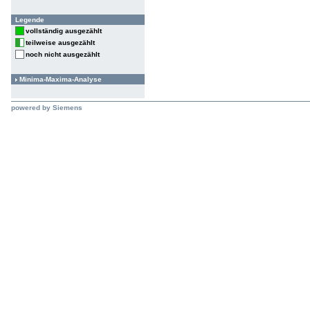
Legende
vollständig ausgezählt
teilweise ausgezählt
noch nicht ausgezählt
Minima-Maxima-Analyse
powered by Siemens