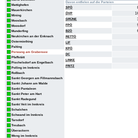
Davon entfielen auf die Parteien
Mattighofen
SPÖ
Mauerkirchen
1
ÖVP
Mining
GRÜNE
Moosbach
FPÖ
Moosdorf
BZÖ
Munderfing
Neukirchen an der Enknach
RETTÖ
Ostermiething
LIF
Palting
KPÖ
Perwang am Grabensee
DC
Pfaffstätt
LINKE
Pischelsdorf am Engelbach
FRITZ
Polling im Innkreis
Roßbach
Sankt Georgen am Fillmannsbach
Sankt Johann am Walde
Sankt Pantaleon
Sankt Peter am Hart
Sankt Radegund
Sankt Veit im Innkreis
Schalchen
Schwand im Innkreis
Tarsdorf
Treubach
Überackern
Weng im Innkreis