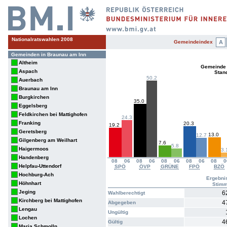
Nationalratswahlen 2008
Gemeindeindex
A
Gemeinden in Braunau am Inn
Altheim
Gemeinde
Aspach
Stan
50.2
Auerbach
Braunau am Inn
Burgkirchen
35.0
Eggelsberg
Feldkirchen bei Mattighofen
24.3
Franking
20.3
19.2
Geretsberg
13.0
12.7
Gilgenberg am Weilhart
7.6
5.8
Haigermoos
3.
Handenberg
08
06
08
06
08
06
08
06
08
0
Helpfau-Uttendorf
SPÖ
ÖVP
GRÜNE
FPÖ
BZÖ
Hochburg-Ach
Ergebni
Höhnhart
Stim
Jeging
6
Wahlberechtigt
Kirchberg bei Mattighofen
4
Abgegeben
Lengau
Ungültig
Lochen
4
Gültig
Maria Schmolln