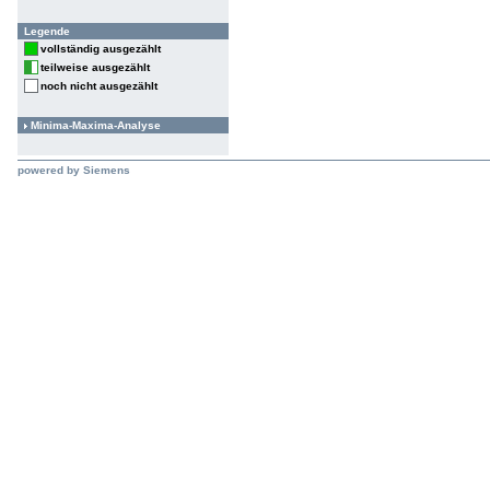
Legende
vollständig ausgezählt
teilweise ausgezählt
noch nicht ausgezählt
Minima-Maxima-Analyse
powered by Siemens