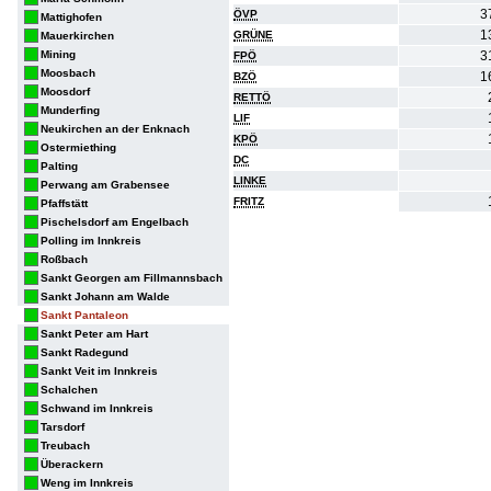
3
ÖVP
Mattighofen
1
GRÜNE
Mauerkirchen
Mining
3
FPÖ
Moosbach
1
BZÖ
Moosdorf
RETTÖ
Munderfing
LIF
Neukirchen an der Enknach
KPÖ
Ostermiething
DC
Palting
LINKE
Perwang am Grabensee
FRITZ
Pfaffstätt
Pischelsdorf am Engelbach
Polling im Innkreis
Roßbach
Sankt Georgen am Fillmannsbach
Sankt Johann am Walde
Sankt Pantaleon
Sankt Peter am Hart
Sankt Radegund
Sankt Veit im Innkreis
Schalchen
Schwand im Innkreis
Tarsdorf
Treubach
Überackern
Weng im Innkreis