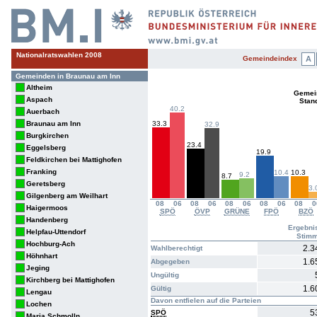
Nationalratswahlen 2008
Gemeindeindex
A
Gemeinden in Braunau am Inn
Altheim
Gemei
Aspach
Stan
40.2
Auerbach
Braunau am Inn
33.3
32.9
Burgkirchen
23.4
Eggelsberg
19.9
Feldkirchen bei Mattighofen
Franking
10.4
10.3
9.2
8.7
Geretsberg
3.
Gilgenberg am Weilhart
08
06
08
06
08
06
08
06
08
0
Haigermoos
SPÖ
ÖVP
GRÜNE
FPÖ
BZÖ
Handenberg
Ergebni
Helpfau-Uttendorf
Stim
Hochburg-Ach
2.3
Wahlberechtigt
Höhnhart
1.6
Abgegeben
Jeging
Ungültig
Kirchberg bei Mattighofen
1.6
Gültig
Lengau
Davon entfielen auf die Parteien
Lochen
5
SPÖ
Maria Schmolln