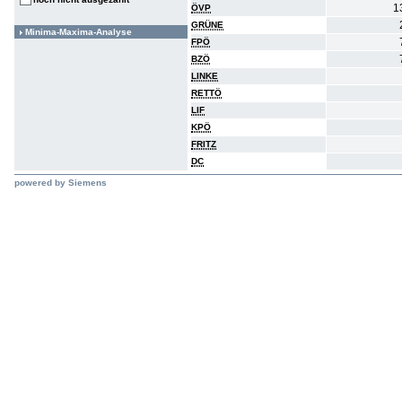
1
ÖVP
GRÜNE
Minima-Maxima-Analyse
FPÖ
BZÖ
LINKE
RETTÖ
LIF
KPÖ
FRITZ
DC
powered by Siemens