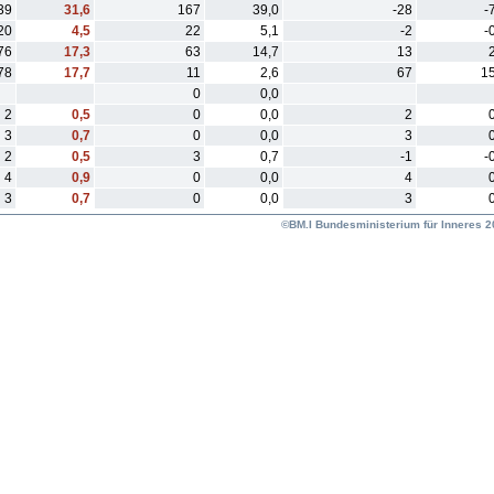
39
31,6
167
39,0
-28
-
20
4,5
22
5,1
-2
-
76
17,3
63
14,7
13
78
17,7
11
2,6
67
15
0
0,0
2
0,5
0
0,0
2
3
0,7
0
0,0
3
2
0,5
3
0,7
-1
-
4
0,9
0
0,0
4
3
0,7
0
0,0
3
©BM.I Bundesministerium für Inneres 