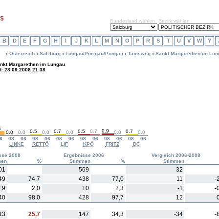
Bundesland wählen
Bezirk wählen
B
D
E
F
G
H
I
J
K
L
M
N
O
P
R
S
T
U
V
W
Y
Österreich
Salzburg
Lungau/Pinzgau/Pongau
Tamsweg
Sankt Margarethen im Lun
nkt Margarethen im Lungau
d: 28.09.2008 21:38
6
0.9
0.5
0.7
0.5
0.7
0.7
0.0
0.0
0.0
0.0
0.0
0.0
6
08
06
08
06
08
06
08
06
08
06
08
06
LINKE
RETTÖ
LIF
KPÖ
FRITZ
DC
sse 2008
Ergebnisse 2006
Vergleich 2006-2008
men
%
Stimmen
%
Stimmen
01
569
32
49
74,7
438
77,0
11
-
9
2,0
10
2,3
-1
-
40
98,0
428
97,7
12
13
25,7
147
34,3
-34
-