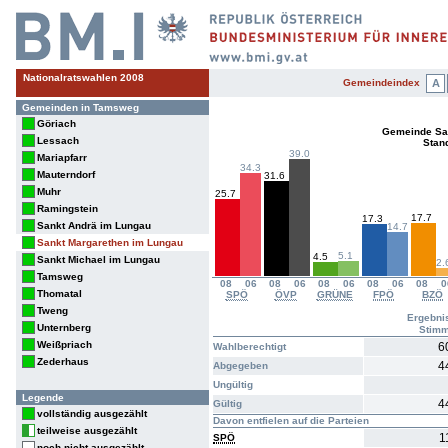
Nationalratswahlen 2008
Gemeindeindex
A
Gemeinden in Tamsweg
Göriach
Gemeinde Sa
Lessach
Stan
39.0
Mariapfarr
34.3
Mauterndorf
31.6
Muhr
25.7
Ramingstein
17.7
17.3
Sankt Andrä im Lungau
14.7
Sankt Margarethen im Lungau
5.1
4.5
Sankt Michael im Lungau
2.
Tamsweg
08
06
08
06
08
06
08
06
08
0
Thomatal
SPÖ
ÖVP
GRÜNE
FPÖ
BZÖ
Tweng
Ergebni
Unternberg
Stim
Weißpriach
6
Wahlberechtigt
Zederhaus
4
Abgegeben
Ungültig
Legende
4
Gültig
vollständig ausgezählt
Davon entfielen auf die Parteien
teilweise ausgezählt
1
SPÖ
noch nicht ausgezählt