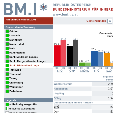
Nationalratswahlen 2008
Gemeindeindex
A
Gemeinden in Tamsweg
Göriach
Gemeinde 
Lessach
Stan
34.3
34.0
Mariapfarr
Mauterndorf
27.2
26.7
Muhr
20.4
18.8
17.1
Ramingstein
Sankt Andrä im Lungau
Sankt Margarethen im Lungau
4.8
4.7
3.
Sankt Michael im Lungau
08
06
08
06
08
06
08
06
08
0
Tamsweg
SPÖ
ÖVP
GRÜNE
FPÖ
BZÖ
Thomatal
Ergebni
Tweng
Stim
Unternberg
2.7
Wahlberechtigt
Weißpriach
1.9
Abgegeben
Zederhaus
Ungültig
1.9
Gültig
Legende
Davon entfielen auf die Parteien
vollständig ausgezählt
5
SPÖ
teilweise ausgezählt
5
ÖVP
noch nicht ausgezählt