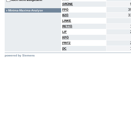
GRÜNE
3
FPÖ
Minima-Maxima-Analyse
3
BZÖ
LINKE
RETTÖ
LIF
KPÖ
FRITZ
DC
powered by Siemens