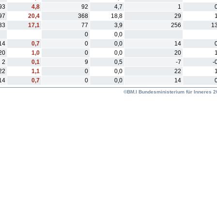
93
4,8
92
4,7
1
97
20,4
368
18,8
29
33
17,1
77
3,9
256
13
0
0,0
14
0,7
0
0,0
14
20
1,0
0
0,0
20
2
0,1
9
0,5
-7
-
22
1,1
0
0,0
22
14
0,7
0
0,0
14
©BM.I Bundesministerium für Inneres 