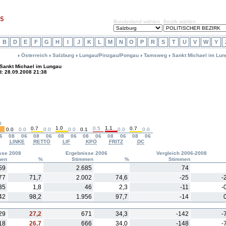
Bundesland wählen
Bezirk wählen
B
D
E
F
G
H
I
J
K
L
M
N
O
P
R
S
T
U
V
W
Y
Österreich
Salzburg
Lungau/Pinzgau/Pongau
Tamsweg
Sankt Michael im Lun
Sankt Michael im Lungau
d: 28.09.2008 21:38
9
1.0
1.1
0.7
0.5
0.7
0.0
0.0
0.0
0.0
0.1
0.0
0.0
6
08
06
08
06
08
06
08
06
08
06
08
06
LINKE
RETTÖ
LIF
KPÖ
FRITZ
DC
sse 2008
Ergebnisse 2006
Vergleich 2006-2008
men
%
Stimmen
%
Stimmen
59
2.685
74
77
71,7
2.002
74,6
-25
-
35
1,8
46
2,3
-11
-
42
98,2
1.956
97,7
-14
29
27,2
671
34,3
-142
-
18
26,7
666
34,0
-148
-