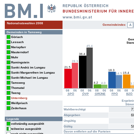
Nationalratswahlen 2008
Gemeindeindex
A
Gemeinden in Tamsweg
Göriach
Gem
Lessach
Stan
45.4
Mariapfarr
Mauterndorf
36.4
Muhr
28.3
Ramingstein
21.5
Sankt Andrä im Lungau
18.3
Sankt Margarethen im Lungau
15.4
14.5
Sankt Michael im Lungau
Tamsweg
4.2
4.0
3.
Thomatal
08
06
08
06
08
06
08
06
08
0
Tweng
SPÖ
ÖVP
GRÜNE
FPÖ
BZÖ
Unternberg
Ergebni
Weißpriach
Stim
Zederhaus
7
Wahlberechtigt
6
Abgegeben
Legende
Ungültig
vollständig ausgezählt
5
Gültig
teilweise ausgezählt
Davon entfielen auf die Parteien
noch nicht ausgezählt