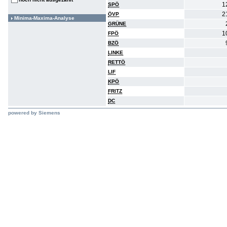
1
SPÖ
2
ÖVP
Minima-Maxima-Analyse
GRÜNE
1
FPÖ
BZÖ
LINKE
RETTÖ
LIF
KPÖ
FRITZ
DC
powered by Siemens