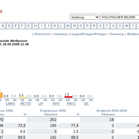
Bundesland wählen
Bezirk wählen
B
D
E
F
G
H
I
J
K
L
M
N
O
P
R
S
T
U
V
W
Y
Österreich
Salzburg
Lungau/Pinzgau/Pongau
Tamsweg
Weißpri
einde Weißpriach
d: 28.09.2008 21:38
7
1.5
0.5
0.0
0.0
0.0
0.0
0.0
0.0
0.0
0.0
0.0
0.0
6
08
06
08
06
08
06
08
06
08
06
08
06
LINKE
RETTÖ
LIF
KPÖ
FRITZ
DC
sse 2008
Ergebnisse 2006
Vergleich 2006-2008
men
%
Stimmen
%
Stimmen
70
252
18
98
73,3
195
77,4
3
-
1
0,5
3
1,5
-2
-
97
99,5
192
98,5
5