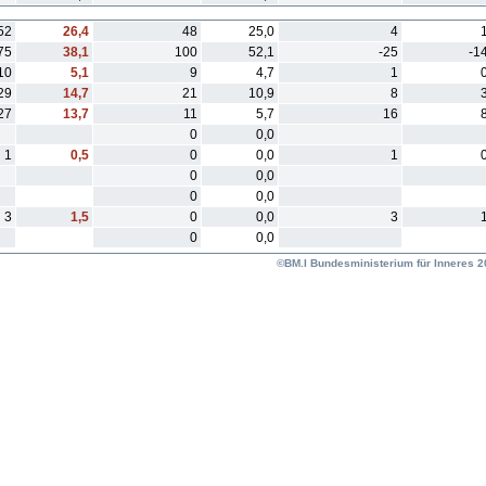
52
26,4
48
25,0
4
75
38,1
100
52,1
-25
-1
10
5,1
9
4,7
1
29
14,7
21
10,9
8
27
13,7
11
5,7
16
0
0,0
1
0,5
0
0,0
1
0
0,0
0
0,0
3
1,5
0
0,0
3
0
0,0
©BM.I Bundesministerium für Inneres 