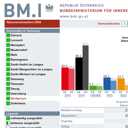
Nationalratswahlen 2008
Gemeindeindex
A
Gemeinden in Tamsweg
Göriach
Gem
Lessach
Stan
52.1
Mariapfarr
Mauterndorf
Muhr
38.1
Ramingstein
Sankt Andrä im Lungau
26.4
25.0
Sankt Margarethen im Lungau
Sankt Michael im Lungau
14.7
13.7
Tamsweg
10.9
5.
Thomatal
5.1
4.7
Tweng
08
06
08
06
08
06
08
06
08
0
Unternberg
SPÖ
ÖVP
GRÜNE
FPÖ
BZÖ
Weißpriach
Ergebni
Zederhaus
Stim
2
Wahlberechtigt
Legende
1
Abgegeben
vollständig ausgezählt
Ungültig
teilweise ausgezählt
1
Gültig
noch nicht ausgezählt