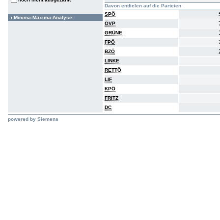
Davon entfielen auf die Parteien
SPÖ
Minima-Maxima-Analyse
ÖVP
GRÜNE
FPÖ
BZÖ
LINKE
RETTÖ
LIF
KPÖ
FRITZ
DC
powered by Siemens