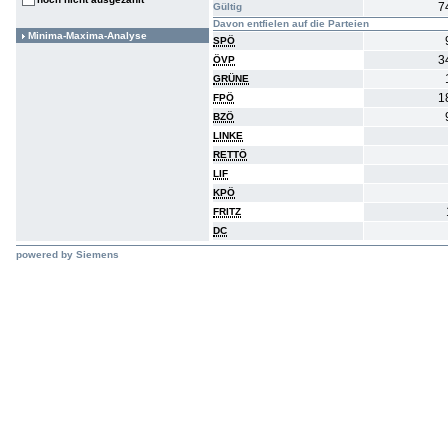
7
Gültig
Davon entfielen auf die Parteien
Minima-Maxima-Analyse
SPÖ
3
ÖVP
GRÜNE
1
FPÖ
BZÖ
LINKE
RETTÖ
LIF
KPÖ
FRITZ
DC
powered by Siemens