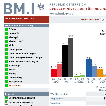
Nationalratswahlen 2008
Gemeindeindex
A
Gemeinden in Tamsweg
Göriach
Gem
Lessach
Stan
56.1
Mariapfarr
Mauterndorf
45.9
Muhr
Ramingstein
Sankt Andrä im Lungau
Sankt Margarethen im Lungau
25.2
Sankt Michael im Lungau
18.9
16.4
Tamsweg
12.2
12.1
Thomatal
Tweng
3.5
3.
2.4
Unternberg
08
06
08
06
08
06
08
06
08
0
Weißpriach
SPÖ
ÖVP
GRÜNE
FPÖ
BZÖ
Zederhaus
Ergebni
Stim
9
Legende
Wahlberechtigt
vollständig ausgezählt
7
Abgegeben
teilweise ausgezählt
Ungültig
noch nicht ausgezählt