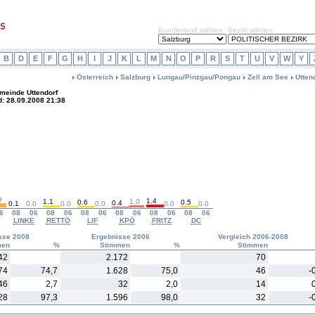
Bundesland wählen
Bezirk wählen
B
D
E
F
G
H
I
J
K
L
M
N
O
P
R
S
T
U
V
W
Y
Österreich
Salzburg
Lungau/Pinzgau/Pongau
Zell am See
Utten
meinde Uttendorf
d: 28.09.2008 21:38
9
1.4
1.1
1.0
0.6
0.5
0.4
0.1
0.0
0.0
0.0
0.0
0.0
6
08
06
08
06
08
06
08
06
08
06
08
06
LINKE
RETTÖ
LIF
KPÖ
FRITZ
DC
sse 2008
Ergebnisse 2006
Vergleich 2006-2008
men
%
Stimmen
%
Stimmen
42
2.172
70
74
74,7
1.628
75,0
46
-
46
2,7
32
2,0
14
28
97,3
1.596
98,0
32
-