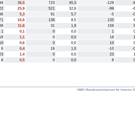
94
36,5
723
45,3
-129
-
22
25,9
521
32,6
-99
-
86
5,3
91
5,7
-5
-
71
16,6
136
8,5
135
89
11,6
31
1,9
158
1
0,1
0
0,0
1
18
1,1
0
0,0
18
10
0,6
0
0,0
10
6
0,4
16
1,0
-10
-
23
1,4
0
0,0
23
8
0,5
0
0,0
8
©BM.I Bundesministerium für Inneres 