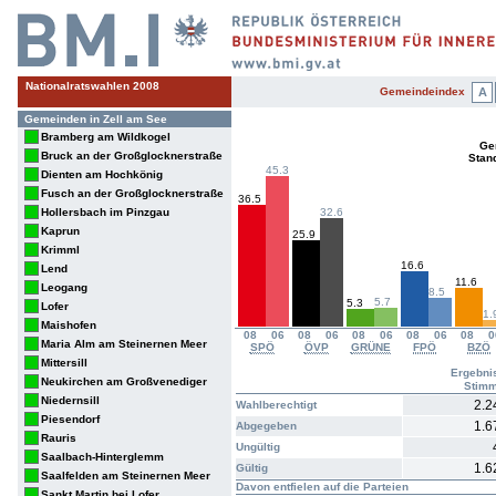
Nationalratswahlen 2008
Gemeindeindex
A
Gemeinden in Zell am See
Bramberg am Wildkogel
Ge
Bruck an der Großglocknerstraße
Stan
45.3
Dienten am Hochkönig
Fusch an der Großglocknerstraße
36.5
Hollersbach im Pinzgau
32.6
Kaprun
25.9
Krimml
16.6
Lend
11.6
Leogang
8.5
5.7
5.3
Lofer
1.
Maishofen
08
06
08
06
08
06
08
06
08
0
Maria Alm am Steinernen Meer
SPÖ
ÖVP
GRÜNE
FPÖ
BZÖ
Mittersill
Ergebni
Neukirchen am Großvenediger
Stim
Niedernsill
2.2
Wahlberechtigt
Piesendorf
1.6
Abgegeben
Rauris
Ungültig
Saalbach-Hinterglemm
1.6
Gültig
Saalfelden am Steinernen Meer
Davon entfielen auf die Parteien
Sankt Martin bei Lofer