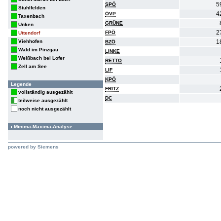
5
SPÖ
Stuhlfelden
4
ÖVP
Taxenbach
GRÜNE
Unken
2
FPÖ
Uttendorf
Viehhofen
1
BZÖ
Wald im Pinzgau
LINKE
Weißbach bei Lofer
RETTÖ
Zell am See
LIF
KPÖ
Legende
FRITZ
vollständig ausgezählt
DC
teilweise ausgezählt
noch nicht ausgezählt
Minima-Maxima-Analyse
powered by Siemens