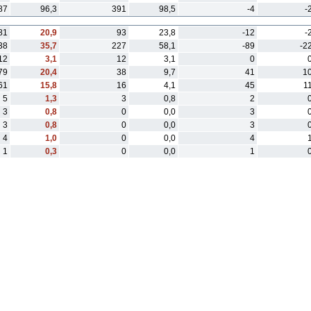
87
96,3
391
98,5
-4
-
81
20,9
93
23,8
-12
-
38
35,7
227
58,1
-89
-2
12
3,1
12
3,1
0
79
20,4
38
9,7
41
10
61
15,8
16
4,1
45
1
5
1,3
3
0,8
2
3
0,8
0
0,0
3
3
0,8
0
0,0
3
4
1,0
0
0,0
4
1
0,3
0
0,0
1