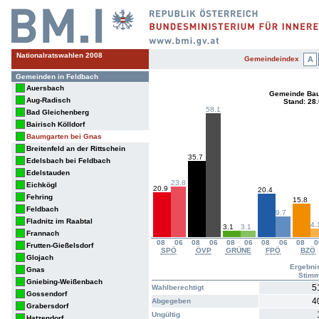
Nationalratswahlen 2008
Gemeindeindex
A
Gemeinden in Feldbach
Auersbach
Gemeinde Bau
Aug-Radisch
Stand: 28
58.1
Bad Gleichenberg
Bairisch Kölldorf
Baumgarten bei Gnas
Breitenfeld an der Rittschein
35.7
Edelsbach bei Feldbach
Edelstauden
23.8
Eichkögl
20.9
20.4
Fehring
15.8
Feldbach
9.7
Fladnitz im Raabtal
4.
3.1
3.1
Frannach
08
06
08
06
08
06
08
06
08
0
Frutten-Gießelsdorf
SPÖ
ÖVP
GRÜNE
FPÖ
BZÖ
Glojach
Ergebni
Gnas
Stim
Gniebing-Weißenbach
5
Wahlberechtigt
Gossendorf
4
Abgegeben
Grabersdorf
Ungültig
Hatzendorf