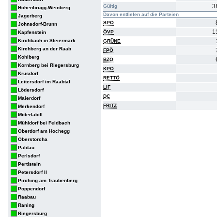
3
Gültig
Hohenbrugg-Weinberg
Davon entfielen auf die Parteien
Jagerberg
SPÖ
Johnsdorf-Brunn
1
ÖVP
Kapfenstein
Kirchbach in Steiermark
GRÜNE
Kirchberg an der Raab
FPÖ
Kohlberg
BZÖ
Kornberg bei Riegersburg
KPÖ
Krusdorf
RETTÖ
Leitersdorf im Raabtal
LIF
Lödersdorf
DC
Maierdorf
FRITZ
Merkendorf
Mitterlabill
Mühldorf bei Feldbach
Oberdorf am Hochegg
Oberstorcha
Paldau
Perlsdorf
Pertlstein
Petersdorf II
Pirching am Traubenberg
Poppendorf
Raabau
Raning
Riegersburg