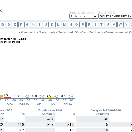
Bundesland wählen
Bezirk wählen
B
D
E
F
G
H
I
J
K
L
M
N
O
P
R
S
T
U
V
W
Y
Österreich
Steiermark
Steiermark Süd-Ost
Feldbach
Baumgarten bei G
mgarten bei Gnas
.09.2008 21:38
1
1.3
1.0
0.8
0.8
0.8
0.3
0.0
0.0
0.0
0.0
6
08
06
08
06
08
06
08
06
08
06
KPÖ
RETTÖ
LIF
DC
FRITZ
sse 2008
Ergebnisse 2006
Vergleich 2006-2008
men
%
Stimmen
%
Stimmen
17
487
30
02
77,8
397
81,5
5
-
15
3,7
6
1,5
9