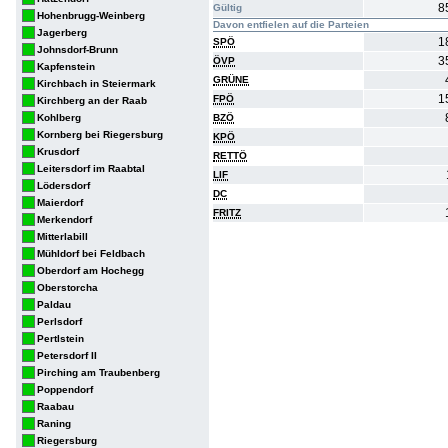
8
Gültig
Hohenbrugg-Weinberg
Davon entfielen auf die Parteien
Jagerberg
1
SPÖ
Johnsdorf-Brunn
3
ÖVP
Kapfenstein
GRÜNE
Kirchbach in Steiermark
1
FPÖ
Kirchberg an der Raab
Kohlberg
BZÖ
Kornberg bei Riegersburg
KPÖ
Krusdorf
RETTÖ
Leitersdorf im Raabtal
LIF
Lödersdorf
DC
Maierdorf
FRITZ
Merkendorf
Mitterlabill
Mühldorf bei Feldbach
Oberdorf am Hochegg
Oberstorcha
Paldau
Perlsdorf
Pertlstein
Petersdorf II
Pirching am Traubenberg
Poppendorf
Raabau
Raning
Riegersburg