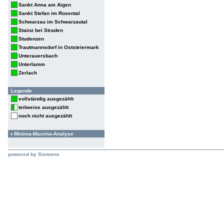
Sankt Anna am Aigen
Sankt Stefan im Rosental
Schwarzau im Schwarzautal
Stainz bei Straden
Studenzen
Trautmannsdorf in Oststeiermark
Unterauersbach
Unterlamm
Zerlach
Legende
vollständig ausgezählt
teilweise ausgezählt
noch nicht ausgezählt
Minima-Maxima-Analyse
powered by Siemens