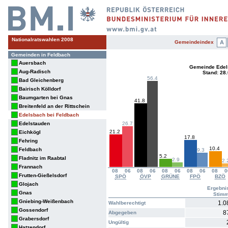
Nationalratswahlen 2008
Gemeindeindex
A
Gemeinden in Feldbach
Auersbach
Gemeinde Edel
Aug-Radisch
Stand: 28
56.4
Bad Gleichenberg
Bairisch Kölldorf
Baumgarten bei Gnas
41.8
Breitenfeld an der Rittschein
Edelsbach bei Feldbach
Edelstauden
26.7
21.2
Eichkögl
17.8
Fehring
10.4
Feldbach
9.3
5.2
Fladnitz im Raabtal
2.9
2.
Frannach
08
06
08
06
08
06
08
06
08
0
Frutten-Gießelsdorf
SPÖ
ÖVP
GRÜNE
FPÖ
BZÖ
Glojach
Ergebni
Gnas
Stim
Gniebing-Weißenbach
1.0
Wahlberechtigt
Gossendorf
8
Abgegeben
Grabersdorf
Ungültig
Hatzendorf