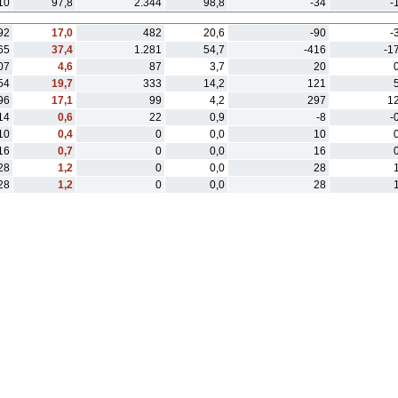
10
97,8
2.344
98,8
-34
-
92
17,0
482
20,6
-90
-
65
37,4
1.281
54,7
-416
-1
07
4,6
87
3,7
20
54
19,7
333
14,2
121
96
17,1
99
4,2
297
12
14
0,6
22
0,9
-8
-
10
0,4
0
0,0
10
16
0,7
0
0,0
16
28
1,2
0
0,0
28
28
1,2
0
0,0
28