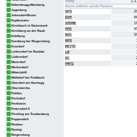
2.3
Gültig
Hohenbrugg-Weinberg
Davon entfielen auf die Parteien
Jagerberg
3
SPÖ
Johnsdorf-Brunn
8
ÖVP
Kapfenstein
1
GRÜNE
Kirchbach in Steiermark
4
FPÖ
Kirchberg an der Raab
3
BZÖ
Kohlberg
KPÖ
Kornberg bei Riegersburg
RETTÖ
Krusdorf
Leitersdorf im Raabtal
LIF
Lödersdorf
DC
Maierdorf
FRITZ
Merkendorf
Mitterlabill
Mühldorf bei Feldbach
Oberdorf am Hochegg
Oberstorcha
Paldau
Perlsdorf
Pertlstein
Petersdorf II
Pirching am Traubenberg
Poppendorf
Raabau
Raning
Riegersburg