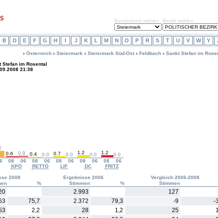
Bundesland wählen
Bezirk wählen
B
D
E
F
G
H
I
J
K
L
M
N
O
P
R
S
T
U
V
W
Y
Österreich
Steiermark
Steiermark Süd-Ost
Feldbach
Sankt Stefan im Rose
 Stefan im Rosental
.09.2008 21:38
2
1.2
1.2
0.9
0.6
0.7
0.4
0.0
0.0
0.0
0.0
6
08
06
08
06
08
06
08
06
08
06
KPÖ
RETTÖ
LIF
DC
FRITZ
sse 2008
Ergebnisse 2006
Vergleich 2006-2008
men
%
Stimmen
%
Stimmen
20
2.993
127
63
75,7
2.372
79,3
-9
-
53
2,2
28
1,2
25