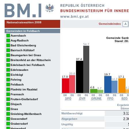
Nationalratswahlen 2008
Gemeindeindex
A
Gemeinden in Feldbach
Auersbach
Gemeinde Sankt
Aug-Radisch
Stand: 28
54.7
Bad Gleichenberg
Bairisch Kölldorf
Baumgarten bei Gnas
37.4
Breitenfeld an der Rittschein
Edelsbach bei Feldbach
Edelstauden
20.6
19.7
Eichkögl
17.0
17.1
14.2
Fehring
Feldbach
4.6
4.
3.7
Fladnitz im Raabtal
Frannach
08
06
08
06
08
06
08
06
08
0
SPÖ
ÖVP
GRÜNE
FPÖ
BZÖ
Frutten-Gießelsdorf
Glojach
Ergebni
Stim
Gnas
3.1
Wahlberechtigt
Gniebing-Weißenbach
2.3
Gossendorf
Abgegeben
Grabersdorf
Ungültig
Hatzendorf