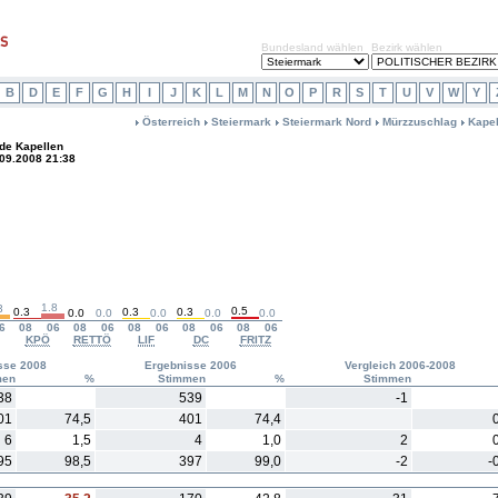
Bundesland wählen
Bezirk wählen
B
D
E
F
G
H
I
J
K
L
M
N
O
P
R
S
T
U
V
W
Y
Österreich
Steiermark
Steiermark Nord
Mürzzuschlag
Kapel
de Kapellen
.09.2008 21:38
1.8
3
0.5
0.3
0.3
0.3
0.0
0.0
0.0
0.0
0.0
6
08
06
08
06
08
06
08
06
08
06
KPÖ
RETTÖ
LIF
DC
FRITZ
sse 2008
Ergebnisse 2006
Vergleich 2006-2008
men
%
Stimmen
%
Stimmen
38
539
-1
01
74,5
401
74,4
6
1,5
4
1,0
2
95
98,5
397
99,0
-2
-