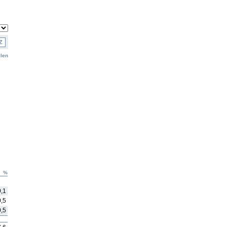
Z
len
%
0,1
0,5
0,5