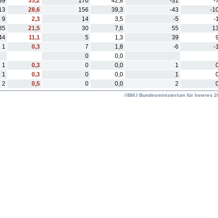
39
35,2
170
42,8
-31
-
13
28,6
156
39,3
-43
-1
9
2,3
14
3,5
-5
-
85
21,5
30
7,6
55
13
44
11,1
5
1,3
39
1
0,3
7
1,8
-6
-
0
0,0
1
0,3
0
0,0
1
1
0,3
0
0,0
1
2
0,5
0
0,0
2
©BM.I Bundesministerium für Inneres 