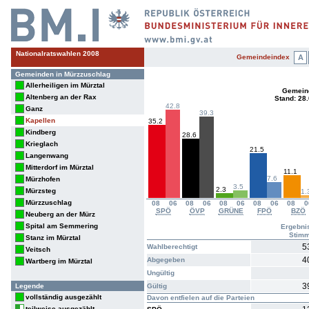
Nationalratswahlen 2008
Gemeindeindex
A
Gemeinden in Mürzzuschlag
Allerheiligen im Mürztal
Gemein
Altenberg an der Rax
Stand: 28
42.8
Ganz
39.3
Kapellen
35.2
Kindberg
28.6
Krieglach
21.5
Langenwang
Mitterdorf im Mürztal
11.1
7.6
Mürzhofen
3.5
2.3
Mürzsteg
1.
Mürzzuschlag
08
06
08
06
08
06
08
06
08
0
SPÖ
ÖVP
GRÜNE
FPÖ
BZÖ
Neuberg an der Mürz
Spital am Semmering
Ergebni
Stim
Stanz im Mürztal
5
Wahlberechtigt
Veitsch
4
Abgegeben
Wartberg im Mürztal
Ungültig
3
Legende
Gültig
vollständig ausgezählt
Davon entfielen auf die Parteien
teilweise ausgezählt