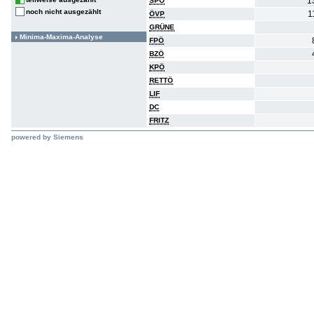
1
SPÖ
noch nicht ausgezählt
1
ÖVP
GRÜNE
Minima-Maxima-Analyse
FPÖ
BZÖ
KPÖ
RETTÖ
LIF
DC
FRITZ
powered by Siemens