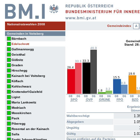
Nationalratswahlen 2008
Gemeindeindex
A
Gemeinden in Voitsberg
Bärnbach
Gemeinde
Edelschrott
Stand: 28
46.9
Gallmannsegg
Geistthal
Gößnitz
33.3
33.1
Graden
26.4
Hirschegg
19.6
Kainach bei Voitsberg
15.5
Köflach
9.8
Kohlschwarz
3.
3.2
1.8
Krottendorf-Gaisfeld
08
06
08
06
08
06
08
06
08
0
Ligist
SPÖ
ÖVP
GRÜNE
FPÖ
BZÖ
Maria Lankowitz
Ergebni
Modriach
Stim
Mooskirchen
1.3
Wahlberechtigt
Pack
1.0
Abgegeben
Piberegg
Ungültig
Rosental an der Kainach
1.0
Gültig
Salla
Davon entfielen auf die Parteien
Sankt Johann-Köppling