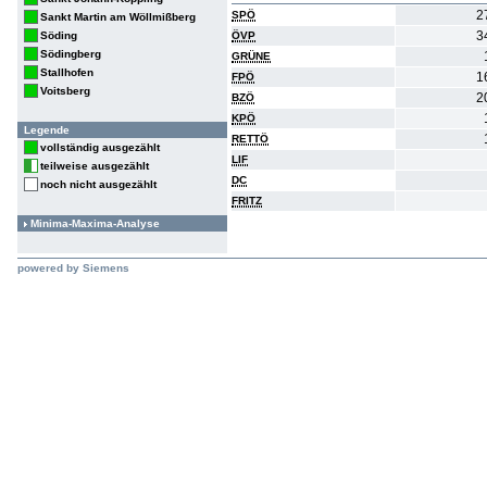
2
SPÖ
Sankt Martin am Wöllmißberg
3
Söding
ÖVP
Södingberg
GRÜNE
Stallhofen
1
FPÖ
Voitsberg
2
BZÖ
KPÖ
Legende
RETTÖ
vollständig ausgezählt
LIF
teilweise ausgezählt
DC
noch nicht ausgezählt
FRITZ
Minima-Maxima-Analyse
powered by Siemens