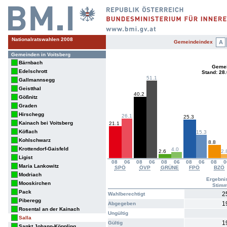
Nationalratswahlen 2008
Gemeindeindex
A
Gemeinden in Voitsberg
Bärnbach
Gemei
Edelschrott
Stand: 28
51.1
Gallmannsegg
Geistthal
40.2
Gößnitz
Graden
Hirschegg
26.1
25.3
Kainach bei Voitsberg
21.1
Köflach
15.3
Kohlschwarz
8.8
Krottendorf-Gaisfeld
4.0
2.6
2.
Ligist
08
06
08
06
08
06
08
06
08
0
Maria Lankowitz
SPÖ
ÖVP
GRÜNE
FPÖ
BZÖ
Modriach
Ergebni
Mooskirchen
Stim
Pack
2
Wahlberechtigt
Piberegg
1
Abgegeben
Rosental an der Kainach
Ungültig
Salla
1
Gültig
Sankt Johann-Köppling