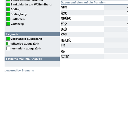
Davon entfielen auf die Parteien
Sankt Martin am Wöllmißberg
SPÖ
Söding
ÖVP
Södingberg
GRÜNE
Stallhofen
FPÖ
Voitsberg
BZÖ
Legende
KPÖ
vollständig ausgezählt
RETTÖ
teilweise ausgezählt
LIF
noch nicht ausgezählt
DC
FRITZ
Minima-Maxima-Analyse
powered by Siemens