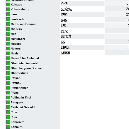
5
ÖVP
Kolsass
2
GRÜNE
Kolsassberg
2
Lans
FPÖ
Leutasch
1
BZÖ
Matrei am Brenner
LIF
Mieders
KPÖ
Mils
RETTÖ
Mühlbachl
DC
Mutters
1
FRITZ
Natters
LINKE
Navis
Neustift im Stubaital
Oberhofen im Inntal
Obernberg am Brenner
Oberperfuss
Patsch
Pettnau
Pfaffenhofen
Pfons
Polling in Tirol
Ranggen
Reith bei Seefeld
Rinn
Rum
Scharnitz
Schmirn