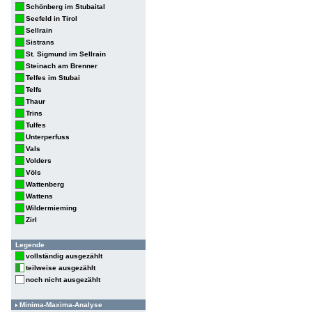
Schönberg im Stubaital
Seefeld in Tirol
Sellrain
Sistrans
St. Sigmund im Sellrain
Steinach am Brenner
Telfes im Stubai
Telfs
Thaur
Trins
Tulfes
Unterperfuss
Vals
Volders
Völs
Wattenberg
Wattens
Wildermieming
Zirl
Legende
vollständig ausgezählt
teilweise ausgezählt
noch nicht ausgezählt
Minima-Maxima-Analyse