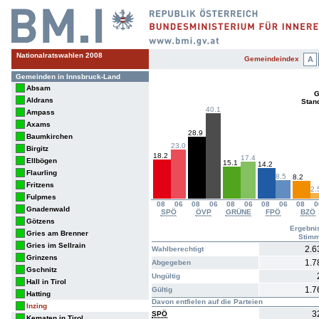
Nationalratswahlen 2008
Gemeindeindex
A
Gemeinden in Innsbruck-Land
Absam
G
Aldrans
Stan
40.1
Ampass
Axams
28.9
Baumkirchen
23.0
Birgitz
18.2
17.4
Ellbögen
15.1
14.2
Flaurling
8.5
8.2
Fritzens
2.
Fulpmes
08
06
08
06
08
06
08
06
08
0
Gnadenwald
SPÖ
ÖVP
GRÜNE
FPÖ
BZÖ
Götzens
Ergebni
Gries am Brenner
Stim
Gries im Sellrain
2.6
Wahlberechtigt
Grinzens
1.7
Abgegeben
Gschnitz
Ungültig
Hall in Tirol
1.7
Gültig
Hatting
Davon entfielen auf die Parteien
Inzing
3
SPÖ
Kematen in Tirol