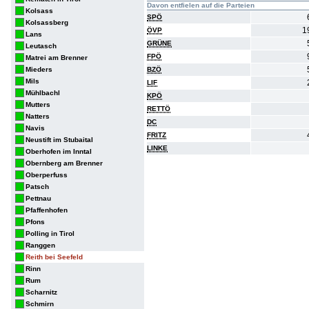
Davon entfielen auf die Parteien
Kolsass
SPÖ
Kolsassberg
1
ÖVP
Lans
GRÜNE
Leutasch
FPÖ
Matrei am Brenner
Mieders
BZÖ
Mils
LIF
Mühlbachl
KPÖ
Mutters
RETTÖ
Natters
DC
Navis
FRITZ
Neustift im Stubaital
LINKE
Oberhofen im Inntal
Obernberg am Brenner
Oberperfuss
Patsch
Pettnau
Pfaffenhofen
Pfons
Polling in Tirol
Ranggen
Reith bei Seefeld
Rinn
Rum
Scharnitz
Schmirn