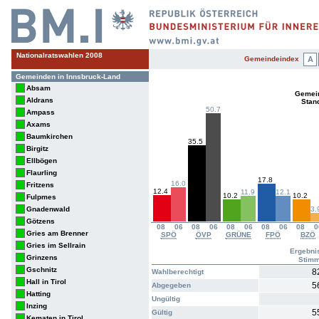
Nationalratswahlen 2008
Gemeindeindex
A
Gemeinden in Innsbruck-Land
Absam
Gemein
Aldrans
Stan
50.7
Ampass
Axams
Baumkirchen
35.5
Birgitz
Ellbögen
Flaurling
17.8
16.0
Fritzens
12.4
11.9
12.1
10.2
10.2
Fulpmes
Gnadenwald
3.
Götzens
08
06
08
06
08
06
08
06
08
0
Gries am Brenner
SPÖ
ÖVP
GRÜNE
FPÖ
BZÖ
Gries im Sellrain
Ergebni
Grinzens
Stim
Gschnitz
8
Wahlberechtigt
Hall in Tirol
5
Abgegeben
Hatting
Ungültig
Inzing
5
Gültig
Kematen in Tirol