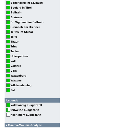
Schönberg im Stubaital
Seefeld in Tirol
Sellrain
Sistrans
St. Sigmund im Sellrain
Steinach am Brenner
Telfes im Stubai
Telfs
Thaur
Trins
Tulfes
Unterperfuss
Vals
Volders
Völs
Wattenberg
Wattens
Wildermieming
Zirl
Legende
vollständig ausgezählt
teilweise ausgezählt
noch nicht ausgezählt
Minima-Maxima-Analyse