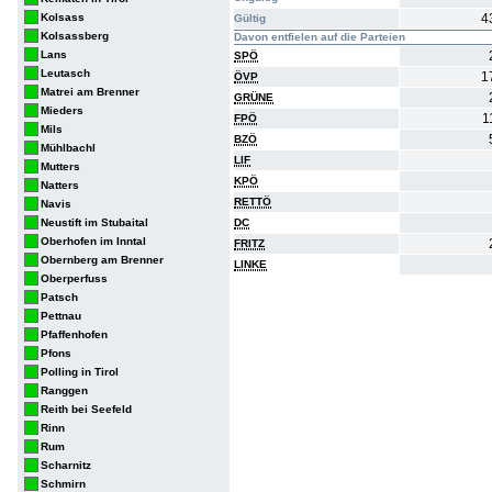
Kolsass
4
Gültig
Kolsassberg
Davon entfielen auf die Parteien
Lans
SPÖ
Leutasch
1
ÖVP
Matrei am Brenner
GRÜNE
Mieders
1
FPÖ
Mils
BZÖ
Mühlbachl
LIF
Mutters
KPÖ
Natters
RETTÖ
Navis
Neustift im Stubaital
DC
Oberhofen im Inntal
FRITZ
Obernberg am Brenner
LINKE
Oberperfuss
Patsch
Pettnau
Pfaffenhofen
Pfons
Polling in Tirol
Ranggen
Reith bei Seefeld
Rinn
Rum
Scharnitz
Schmirn