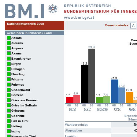
Nationalratswahlen 2008
Gemeindeindex
A
Gemeinden in Innsbruck-Land
Absam
Gem
Aldrans
Stan
59.3
Ampass
Axams
Baumkirchen
41.2
Birgitz
Ellbögen
Flaurling
25.6
Fritzens
Fulpmes
17.0
Gnadenwald
12.3
8.6
7.4
Götzens
6.5
6.7
3.
Gries am Brenner
Gries im Sellrain
08
06
08
06
08
06
08
06
08
0
SPÖ
ÖVP
GRÜNE
FPÖ
BZÖ
Grinzens
Gschnitz
Ergebni
Stim
Hall in Tirol
5
Wahlberechtigt
Hatting
4
Abgegeben
Inzing
Ungültig
Kematen in Tirol