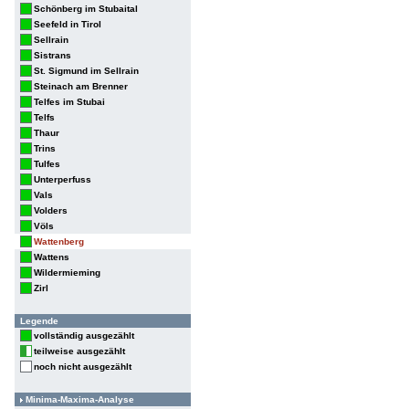
Schönberg im Stubaital
Seefeld in Tirol
Sellrain
Sistrans
St. Sigmund im Sellrain
Steinach am Brenner
Telfes im Stubai
Telfs
Thaur
Trins
Tulfes
Unterperfuss
Vals
Volders
Völs
Wattenberg
Wattens
Wildermieming
Zirl
Legende
vollständig ausgezählt
teilweise ausgezählt
noch nicht ausgezählt
Minima-Maxima-Analyse