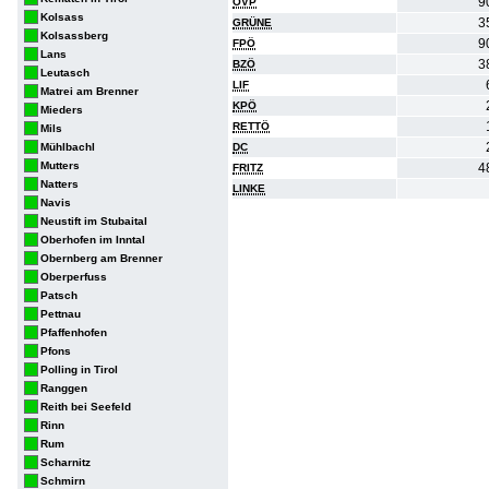
9
ÖVP
Kolsass
3
GRÜNE
Kolsassberg
9
FPÖ
Lans
3
BZÖ
Leutasch
LIF
Matrei am Brenner
KPÖ
Mieders
RETTÖ
Mils
Mühlbachl
DC
Mutters
4
FRITZ
Natters
LINKE
Navis
Neustift im Stubaital
Oberhofen im Inntal
Obernberg am Brenner
Oberperfuss
Patsch
Pettnau
Pfaffenhofen
Pfons
Polling in Tirol
Ranggen
Reith bei Seefeld
Rinn
Rum
Scharnitz
Schmirn