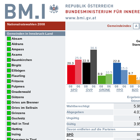
Nationalratswahlen 2008
Gemeindeindex
A
Gemeinden in Innsbruck-Land
Absam
Ge
Aldrans
Stan
36.6
Ampass
Axams
25.9
Baumkirchen
22.9
22.8
20.3
Birgitz
15.0
Ellbögen
10.5
9.7
8.9
Flaurling
4.
Fritzens
Fulpmes
08
06
08
06
08
06
08
06
08
0
SPÖ
ÖVP
GRÜNE
FPÖ
BZÖ
Gnadenwald
Götzens
Ergebni
Stim
Gries am Brenner
5.9
Wahlberechtigt
Gries im Sellrain
4.0
Abgegeben
Grinzens
Ungültig
Gschnitz
Hall in Tirol
3.9
Gültig
Hatting
Davon entfielen auf die Parteien
Inzing
8
SPÖ
Kematen in Tirol