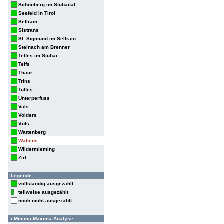
Schönberg im Stubaital
Seefeld in Tirol
Sellrain
Sistrans
St. Sigmund im Sellrain
Steinach am Brenner
Telfes im Stubai
Telfs
Thaur
Trins
Tulfes
Unterperfuss
Vals
Volders
Völs
Wattenberg
Wattens
Wildermieming
Zirl
Legende
vollständig ausgezählt
teilweise ausgezählt
noch nicht ausgezählt
Minima-Maxima-Analyse