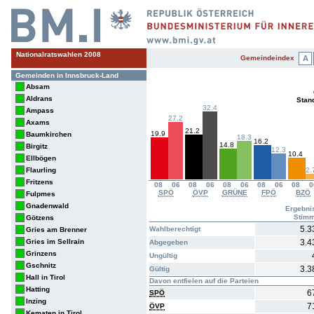
Nationalratswahlen 2008
Gemeindeindex
A
Gemeinden in Innsbruck-Land
Absam
Aldrans
Stan
32.4
Ampass
27.2
Axams
21.2
19.9
Baumkirchen
18.3
16.2
14.8
Birgitz
12.3
10.4
Ellbögen
Flaurling
2.
Fritzens
08
06
08
06
08
06
08
06
08
0
SPÖ
ÖVP
GRÜNE
FPÖ
BZÖ
Fulpmes
Gnadenwald
Ergebni
Stim
Götzens
5.3
Wahlberechtigt
Gries am Brenner
Gries im Sellrain
3.4
Abgegeben
Grinzens
Ungültig
Gschnitz
3.3
Gültig
Hall in Tirol
Davon entfielen auf die Parteien
Hatting
6
SPÖ
Inzing
7
ÖVP
Kematen in Tirol