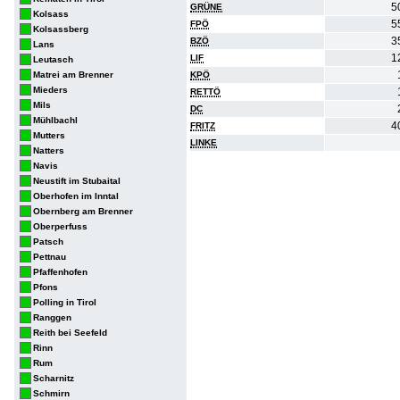
5
GRÜNE
Kolsass
5
FPÖ
Kolsassberg
3
BZÖ
Lans
1
LIF
Leutasch
Matrei am Brenner
KPÖ
Mieders
RETTÖ
Mils
DC
Mühlbachl
4
FRITZ
Mutters
LINKE
Natters
Navis
Neustift im Stubaital
Oberhofen im Inntal
Obernberg am Brenner
Oberperfuss
Patsch
Pettnau
Pfaffenhofen
Pfons
Polling in Tirol
Ranggen
Reith bei Seefeld
Rinn
Rum
Scharnitz
Schmirn