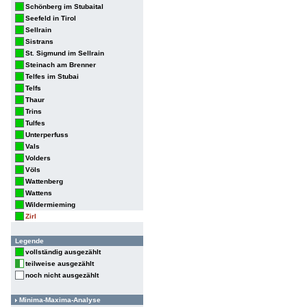
Schönberg im Stubaital
Seefeld in Tirol
Sellrain
Sistrans
St. Sigmund im Sellrain
Steinach am Brenner
Telfes im Stubai
Telfs
Thaur
Trins
Tulfes
Unterperfuss
Vals
Volders
Völs
Wattenberg
Wattens
Wildermieming
Zirl
Legende
vollständig ausgezählt
teilweise ausgezählt
noch nicht ausgezählt
Minima-Maxima-Analyse