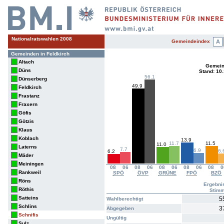
Nationalratswahlen 2008
Gemeindeindex
A
Gemeinden in Feldkirch
Altach
Gemein
Düns
Stand: 10
56.1
Dünserberg
49.9
Feldkirch
Frastanz
Fraxern
Göfis
Götzis
Klaus
Koblach
13.9
11.7
11.5
11.0
Laterns
7.7
6.9
6.
6.2
Mäder
Meiningen
08
06
08
06
08
06
08
06
08
0
Rankweil
SPÖ
ÖVP
GRÜNE
FPÖ
BZÖ
Röns
Ergebni
Röthis
Stim
Satteins
5
Wahlberechtigt
Schlins
3
Abgegeben
Schnifis
Ungültig
Sulz