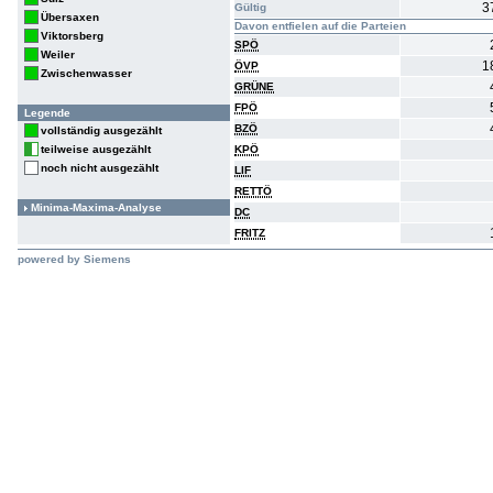
3
Gültig
Übersaxen
Davon entfielen auf die Parteien
Viktorsberg
SPÖ
Weiler
1
ÖVP
Zwischenwasser
GRÜNE
FPÖ
Legende
BZÖ
vollständig ausgezählt
teilweise ausgezählt
KPÖ
noch nicht ausgezählt
LIF
RETTÖ
Minima-Maxima-Analyse
DC
FRITZ
powered by Siemens