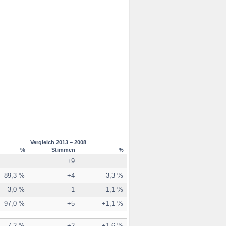
Vergleich 2013 – 2008
%
Stimmen
%
+9
89,3 %
+4
-3,3 %
3,0 %
-1
-1,1 %
97,0 %
+5
+1,1 %
7,2 %
+2
+1,6 %