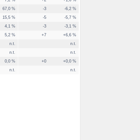
67,0 %
-3
-6,2 %
15,5 %
-5
-5,7 %
4,1 %
-3
-3,1 %
5,2 %
+7
+6,6 %
n.t.
n.t.
n.t.
n.t.
0,0 %
+0
+0,0 %
n.t.
n.t.