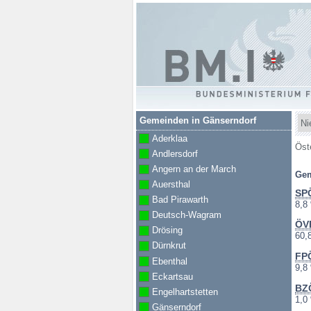
Republik
Österreich
BM.I
Bu
Gemeinden in Gänserndorf
Bundesministeriu
Aderklaa
Sie
Öst
Andlersdorf
für Inneres
bef
Angern an der March
Gem
sic
Auersthal
hie
SP
Bad Pirawarth
201
8,8
Deutsch-Wagram
ÖV
Drösing
201
60,
Dürnkrut
FP
Ebenthal
201
9,8
Eckartsau
BZ
Engelhartstetten
201
1,0
Gänserndorf