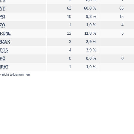
VP
62
60,8 %
65
PÖ
10
9,8 %
15
ZÖ
1
1,0 %
4
RÜNE
12
11,8 %
5
RANK
3
2,9 %
EOS
4
3,9 %
PÖ
0
0,0 %
0
IRAT
1
1,0 %
 – nicht teilgenommen