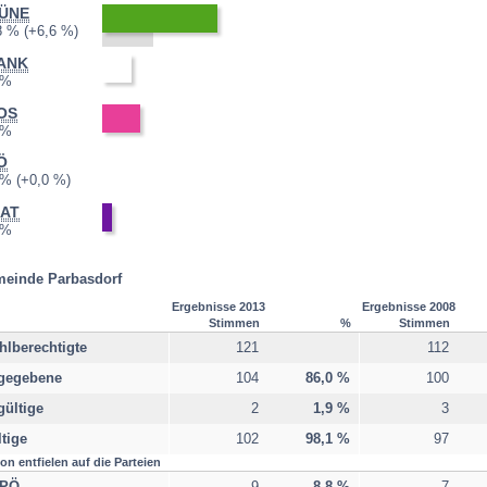
ÜNE
3:
2008:
5,2 %
Differenz:
8 %
+6,6 %
ANK
3:
2008:
 %
nicht
teilgenommen
OS
3:
2008:
 %
nicht
teilgenommen
Ö
3:
2008:
0,0 %
Differenz:
 %
+0,0 %
RAT
3:
2008:
 %
nicht
teilgenommen
einde Parbasdorf
Ergebnisse 2013
Ergebnisse 2008
Stimmen
%
Stimmen
lberechtigte
121
112
gegebene
104
86,0 %
100
ültige
2
1,9 %
3
tige
102
98,1 %
97
on entfielen auf die Parteien
PÖ
9
8,8 %
7