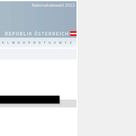
Nationalratswahl 2013
K
L
M
N
O
P
R
S
T
U
V
W
Y
Z