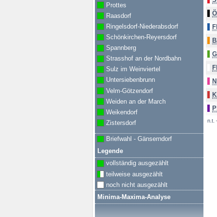
Prottes
Ö
Raasdorf
Ringelsdorf-Niederabsdorf
F
Schönkirchen-Reyersdorf
B
Spannberg
G
Strasshof an der Nordbahn
F
Sulz im Weinviertel
Untersiebenbrunn
N
Velm-Götzendorf
K
Weiden an der March
P
Weikendorf
n.t.
Zistersdorf
Briefwahl - Gänserndorf
Legende
vollständig ausgezählt
teilweise ausgezählt
noch nicht ausgezählt
Minima-Maxima-Analyse