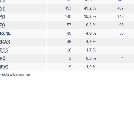
VP
453
49,2 %
487
PÖ
140
15,2 %
146
ZÖ
57
6,2 %
96
RÜNE
45
4,9 %
36
RANK
45
4,9 %
EOS
16
1,7 %
PÖ
3
0,3 %
4
IRAT
9
1,0 %
 – nicht teilgenommen