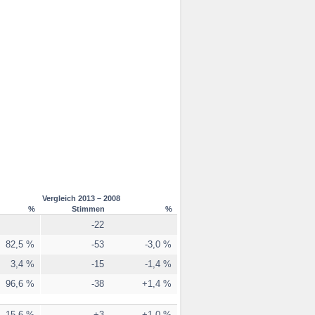
Vergleich 2013 – 2008
%
Stimmen
%
-22
82,5 %
-53
-3,0 %
3,4 %
-15
-1,4 %
96,6 %
-38
+1,4 %
15,6 %
+3
+1,0 %