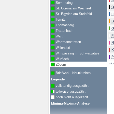
Semmering
Ö
St. Corona am Wechsel
St. Egyden am Steinfeld
F
Ternitz
B
Thomasberg
G
Trattenbach
F
Warth
Wartmannstetten
N
Willendorf
K
Wimpassing im Schwarzatale
P
Würflach
n.t.
Zöbern
Briefwahl - Neunkirchen
Legende
vollständig ausgezählt
teilweise ausgezählt
noch nicht ausgezählt
Minima-Maxima-Analyse