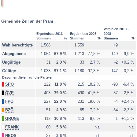
nicht
Wernstein am Inn
teilgenommen
Zell an der Pram
Gemeinde Zell an der Pram
Briefwahl - Schärding
Vergleich 2013 –
Ergebnisse 2013
Ergebnisse 2008
2008
Legende
Stimmen
%
Stimmen
%
Stimmen
%
vollständig ausgezählt
Wahlberechtigte
1.568
1.559
+9
teilweise ausgezählt
Abgegebene
1.064
67,9 %
1.213
77,8 %
-149
-9,9 %
noch nicht ausgezählt
Ungültige
31
2,9 %
33
2,7 %
-2
+0,2 %
Gültige
1.033
97,1 %
1.180
97,3 %
-147
-0,2 %
Minima-Maxima-Analyse
Davon entfielen auf die Parteien
SPÖ
122
11,8 %
215
18,2 %
-93
-6,4 %
ÖVP
403
39,0 %
490
41,5 %
-87
-2,5 %
FPÖ
227
22,0 %
231
19,6 %
-4
+2,4 %
BZÖ
51
4,9 %
85
7,2 %
-34
-2,3 %
GRÜNE
112
10,8 %
113
9,6 %
-1
+1,3 %
FRANK
60
5,8 %
n.t.
n.t.
NEOS
37
3,6 %
n.t.
n.t.