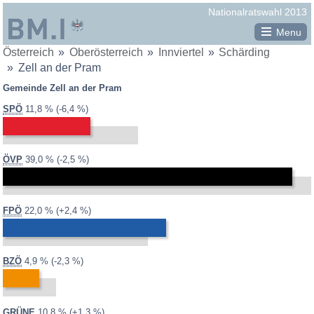
Republik
Nationalratswahl 2013
Österreich
Menu
Sie
Österreich
Oberösterreich
Innviertel
Schärding
Gemeinden in Schärding
BM.I
befinden
Zell an der Pram
Altschwendt
Bundesministerium
sich
Gemeinde Zell an der Pram
hier:
Andorf
für
2013:
2008:
18,2 %
Differenz:
SPÖ
11,8 %
-6,4 %
Brunnenthal
Inneres
Diersbach
Dorf an der Pram
2013:
2008:
41,5 %
Differenz:
ÖVP
39,0 %
-2,5 %
Eggerding
Engelhartszell
2013:
2008:
19,6 %
Differenz:
FPÖ
22,0 %
+2,4 %
Enzenkirchen
Esternberg
Freinberg
2013:
2008:
7,2 %
Differenz:
BZÖ
4,9 %
-2,3 %
Kopfing im Innkreis
Mayrhof
2013:
2008:
9,6 %
Differenz:
GRÜNE
10,8 %
+1,3 %