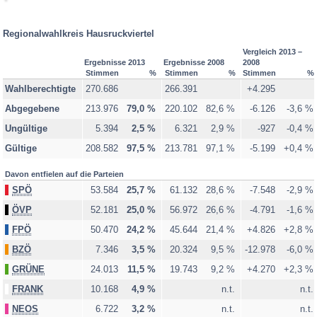
teilgenommen
Regionalwahlkreis Hausruckviertel
Vergleich 2013 –
Ergebnisse 2013
Ergebnisse 2008
2008
Stimmen
%
Stimmen
%
Stimmen
%
Wahlberechtigte
270.686
266.391
+4.295
Abgegebene
213.976
79,0 %
220.102
82,6 %
-6.126
-3,6 %
Ungültige
5.394
2,5 %
6.321
2,9 %
-927
-0,4 %
Gültige
208.582
97,5 %
213.781
97,1 %
-5.199
+0,4 %
Davon entfielen auf die Parteien
SPÖ
53.584
25,7 %
61.132
28,6 %
-7.548
-2,9 %
ÖVP
52.181
25,0 %
56.972
26,6 %
-4.791
-1,6 %
FPÖ
50.470
24,2 %
45.644
21,4 %
+4.826
+2,8 %
BZÖ
7.346
3,5 %
20.324
9,5 %
-12.978
-6,0 %
GRÜNE
24.013
11,5 %
19.743
9,2 %
+4.270
+2,3 %
FRANK
10.168
4,9 %
n.t.
n.t.
NEOS
6.722
3,2 %
n.t.
n.t.