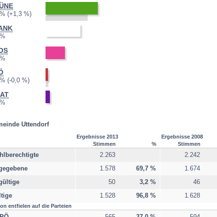
ÜNE
3:
2008:
5,3 %
Differenz:
 %
+1,3 %
ANK
3:
2008:
 %
nicht
teilgenommen
OS
3:
2008:
 %
nicht
teilgenommen
Ö
3:
2008:
0,4 %
Differenz:
 %
-0,0 %
RAT
3:
2008:
 %
nicht
teilgenommen
einde Uttendorf
Ergebnisse 2013
Ergebnisse 2008
Stimmen
%
Stimmen
lberechtigte
2.263
2.242
gegebene
1.578
69,7 %
1.674
ültige
50
3,2 %
46
tige
1.528
96,8 %
1.628
on entfielen auf die Parteien
PÖ
565
37,0 %
594