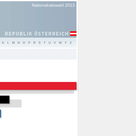
Nationalratswahl 2013
K
L
M
N
O
P
R
S
T
U
V
W
Y
Z