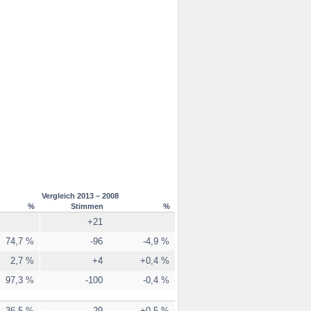
Vergleich 2013 – 2008
%
Stimmen
%
+21
74,7 %
-96
-4,9 %
2,7 %
+4
+0,4 %
97,3 %
-100
-0,4 %
36,5 %
-29
+0,5 %