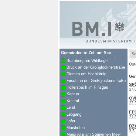
Republik
Österreich
BM.I
Bu
Gemeinden in Zell am See
Bundesministeriu
Bramberg am Wildkogel
Sie
Öst
Bruck an der Großglocknerstraße
für Inneres
bef
Dienten am Hochkönig
Gem
sic
Fusch an der Großglocknerstraße
hie
SP
Hollersbach im Pinzgau
201
37,
Kaprun
ÖV
Krimml
201
23,
Lend
FP
Leogang
201
21,
Lofer
BZ
Maishofen
201
3,5
Maria Alm am Steinernen Meer