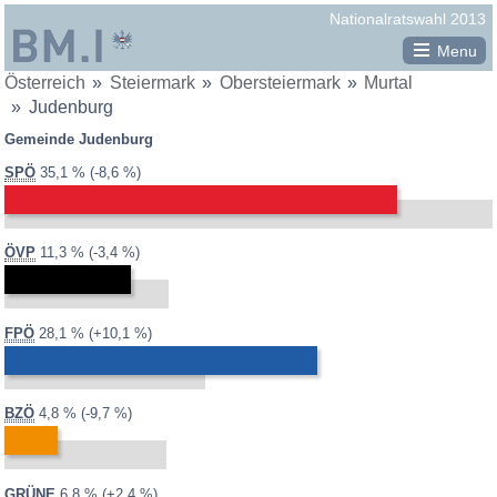
Republik
Nationalratswahl 2013
Österreich
Menu
Sie
Österreich
Steiermark
Obersteiermark
Murtal
Gemeinden in Murtal
BM.I
befinden
Judenburg
Amering
Bundesministerium
sich
Gemeinde Judenburg
hier:
Apfelberg
für
2013:
2008:
43,7 %
Differenz:
SPÖ
35,1 %
-8,6 %
Bretstein
Inneres
Eppenstein
Feistritz bei Knittelfeld
2013:
2008:
14,7 %
Differenz:
ÖVP
11,3 %
-3,4 %
Flatschach
Fohnsdorf
2013:
2008:
18,0 %
Differenz:
FPÖ
28,1 %
+10,1 %
Gaal
Großlobming
Hohentauern
2013:
2008:
14,5 %
Differenz:
BZÖ
4,8 %
-9,7 %
Judenburg
Kleinlobming
2013:
2008:
4,3 %
Differenz:
GRÜNE
6,8 %
+2,4 %