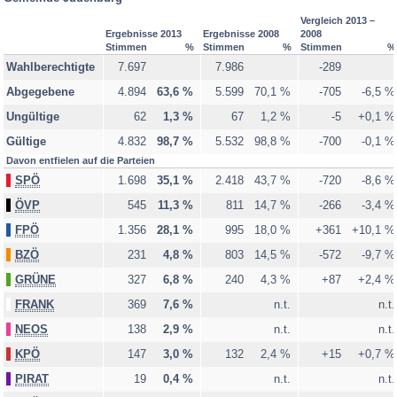
Sankt Marein bei Knittelfeld
Vergleich 2013 –
Ergebnisse 2013
Ergebnisse 2008
2008
Sankt Margarethen bei Knittelfeld
Stimmen
%
Stimmen
%
Stimmen
%
Sankt Oswald-Möderbrugg
Wahlberechtigte
7.697
7.986
-289
Sankt Peter ob Judenburg
Abgegebene
4.894
63,6 %
5.599
70,1 %
-705
-6,5 %
Sankt Wolfgang-Kienberg
Ungültige
62
1,3 %
67
1,2 %
-5
+0,1 %
Seckau
Gültige
4.832
98,7 %
5.532
98,8 %
-700
-0,1 %
Spielberg
Davon entfielen auf die Parteien
SPÖ
1.698
35,1 %
2.418
43,7 %
-720
-8,6 %
Unzmarkt-Frauenburg
ÖVP
545
11,3 %
811
14,7 %
-266
-3,4 %
Weißkirchen in Steiermark
FPÖ
1.356
28,1 %
995
18,0 %
+361
+10,1 %
Zeltweg
BZÖ
231
4,8 %
803
14,5 %
-572
-9,7 %
Briefwahl - Murtal
GRÜNE
327
6,8 %
240
4,3 %
+87
+2,4 %
Legende
FRANK
369
7,6 %
n.t.
n.t.
NEOS
138
2,9 %
n.t.
n.t.
vollständig ausgezählt
KPÖ
147
3,0 %
132
2,4 %
+15
+0,7 %
teilweise ausgezählt
PIRAT
19
0,4 %
n.t.
n.t.
noch nicht ausgezählt