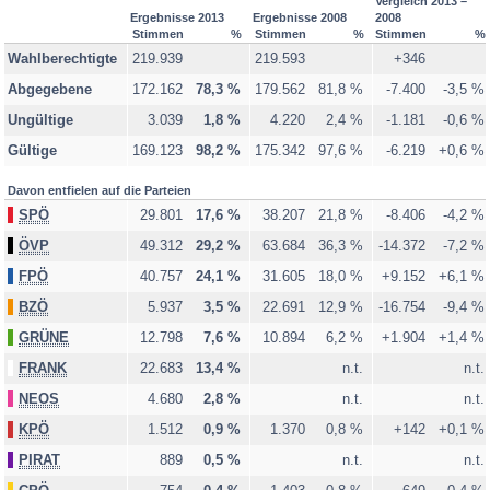
Vergleich 2013 –
Ergebnisse 2013
Ergebnisse 2008
2008
Stimmen
%
Stimmen
%
Stimmen
%
Wahlberechtigte
219.939
219.593
+346
Abgegebene
172.162
78,3 %
179.562
81,8 %
-7.400
-3,5 %
Ungültige
3.039
1,8 %
4.220
2,4 %
-1.181
-0,6 %
Gültige
169.123
98,2 %
175.342
97,6 %
-6.219
+0,6 %
Davon entfielen auf die Parteien
SPÖ
29.801
17,6 %
38.207
21,8 %
-8.406
-4,2 %
ÖVP
49.312
29,2 %
63.684
36,3 %
-14.372
-7,2 %
FPÖ
40.757
24,1 %
31.605
18,0 %
+9.152
+6,1 %
BZÖ
5.937
3,5 %
22.691
12,9 %
-16.754
-9,4 %
GRÜNE
12.798
7,6 %
10.894
6,2 %
+1.904
+1,4 %
FRANK
22.683
13,4 %
n.t.
n.t.
NEOS
4.680
2,8 %
n.t.
n.t.
KPÖ
1.512
0,9 %
1.370
0,8 %
+142
+0,1 %
PIRAT
889
0,5 %
n.t.
n.t.