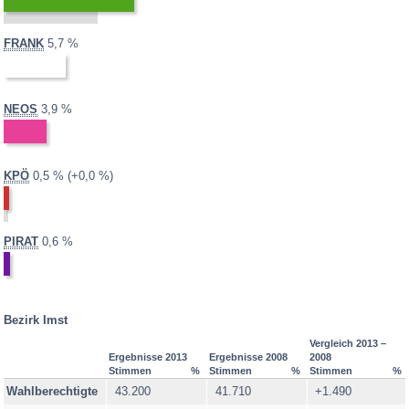
Obsteig
Oetz
2013:
2008:
FRANK
5,7 %
Rietz
nicht
Roppen
teilgenommen
Sautens
2013:
2008:
NEOS
3,9 %
nicht
Silz
teilgenommen
Sölden
2013:
2008:
0,5 %
Differenz:
KPÖ
0,5 %
+0,0 %
St. Leonhard im Pitztal
Stams
Tarrenz
2013:
2008:
PIRAT
0,6 %
nicht
Umhausen
teilgenommen
Wenns
Bezirk Imst
Briefwahl - Imst
Vergleich 2013 –
Legende
Ergebnisse 2013
Ergebnisse 2008
2008
Stimmen
%
Stimmen
%
Stimmen
%
vollständig ausgezählt
Wahlberechtigte
43.200
41.710
+1.490