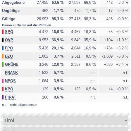
teilweise ausgezählt
Abgegebene
27.455
63,6 %
27.897
66,9 %
-442
-3,3 %
noch nicht ausgezählt
Ungültige
462
1,7 %
479
1,7 %
-17
-0,0 %
Minima-Maxima-Analyse
Gültige
26.993
98,3 %
27.418
98,3 %
-425
+0,0 %
Davon entfielen auf die Parteien
SPÖ
4.472
16,6 %
4.467
16,3 %
+5
+0,3 %
ÖVP
9.953
36,9 %
9.849
35,9 %
+104
+1,0 %
FPÖ
5.428
20,1 %
4.644
16,9 %
+784
+3,2 %
BZÖ
1.002
3,7 %
2.611
9,5 %
-1.609
-5,8 %
GRÜNE
3.246
12,0 %
2.357
8,6 %
+889
+3,4 %
FRANK
1.533
5,7 %
n.t.
n.t.
NEOS
1.064
3,9 %
n.t.
n.t.
KPÖ
129
0,5 %
125
0,5 %
+4
+0,0 %
PIRAT
166
0,6 %
n.t.
n.t.
n.t. – nicht teilgenommen
Bundesland
Politischer