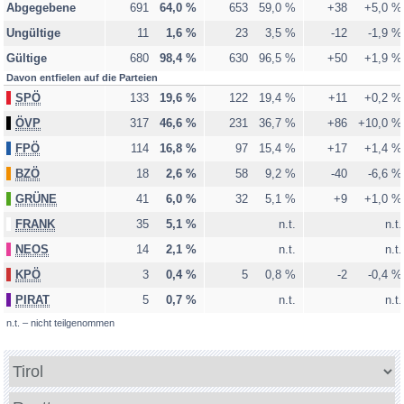
Abgegebene
691
64,0 %
653
59,0 %
+38
+5,0 %
Schattwald
Ungültige
11
1,6 %
23
3,5 %
-12
-1,9 %
Stanzach
Gültige
680
98,4 %
630
96,5 %
+50
+1,9 %
Steeg
Davon entfielen auf die Parteien
Tannheim
SPÖ
133
19,6 %
122
19,4 %
+11
+0,2 %
Vils
ÖVP
317
46,6 %
231
36,7 %
+86
+10,0 %
Vorderhornbach
FPÖ
114
16,8 %
97
15,4 %
+17
+1,4 %
Wängle
BZÖ
18
2,6 %
58
9,2 %
-40
-6,6 %
Weißenbach am Lech
GRÜNE
41
6,0 %
32
5,1 %
+9
+1,0 %
Zöblen
FRANK
35
5,1 %
n.t.
n.t.
NEOS
14
2,1 %
n.t.
n.t.
Briefwahl - Reutte
KPÖ
3
0,4 %
5
0,8 %
-2
-0,4 %
Legende
PIRAT
5
0,7 %
n.t.
n.t.
vollständig ausgezählt
n.t. – nicht teilgenommen
teilweise ausgezählt
noch nicht ausgezählt
Bundesland
Minima-Maxima-Analyse
Politischer