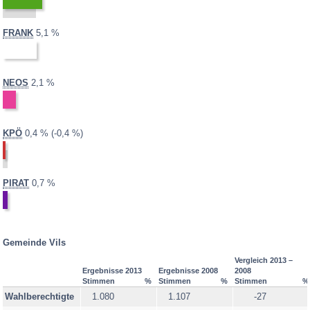
Häselgehr
Heiterwang
2013:
2008:
FRANK
5,1 %
Hinterhornbach
nicht
Höfen
teilgenommen
Holzgau
2013:
2008:
NEOS
2,1 %
nicht
Jungholz
teilgenommen
Kaisers
2013:
2008:
0,8 %
Differenz:
KPÖ
0,4 %
-0,4 %
Lechaschau
Lermoos
Musau
2013:
2008:
PIRAT
0,7 %
nicht
Namlos
teilgenommen
Nesselwängle
Pfafflar
Gemeinde Vils
Pflach
Vergleich 2013 –
Ergebnisse 2013
Ergebnisse 2008
2008
Pinswang
Stimmen
%
Stimmen
%
Stimmen
%
Wahlberechtigte
1.080
1.107
-27
Reutte