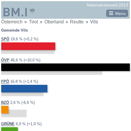
Republik
Nationalratswahl 2013
Österreich
Menu
Sie
Österreich
Tirol
Oberland
Reutte
Vils
Gemeinden in Reutte
BM.I
befinden
Gemeinde Vils
Bach
Bundesministerium
sich
2013:
2008:
19,4 %
Differenz:
SPÖ
19,6 %
+0,2 %
hier:
Berwang
für
Biberwier
Inneres
Bichlbach
2013:
2008:
36,7 %
Differenz:
ÖVP
46,6 %
+10,0 %
Breitenwang
Ehenbichl
2013:
2008:
15,4 %
Differenz:
FPÖ
16,8 %
+1,4 %
Ehrwald
Elbigenalp
Elmen
2013:
2008:
9,2 %
Differenz:
BZÖ
2,6 %
-6,6 %
Forchach
Gramais
2013:
2008:
5,1 %
Differenz:
GRÜNE
6,0 %
+1,0 %
Grän