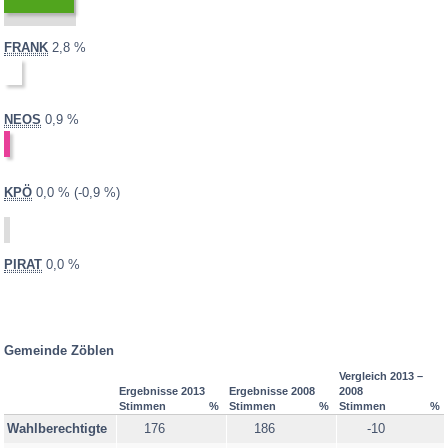
Häselgehr
Heiterwang
2013:
2008:
FRANK
2,8 %
Hinterhornbach
nicht
Höfen
teilgenommen
Holzgau
2013:
2008:
NEOS
0,9 %
nicht
Jungholz
teilgenommen
Kaisers
2013:
2008:
0,9 %
Differenz:
KPÖ
0,0 %
-0,9 %
Lechaschau
Lermoos
Musau
2013:
2008:
PIRAT
0,0 %
nicht
Namlos
teilgenommen
Nesselwängle
Pfafflar
Gemeinde Zöblen
Pflach
Vergleich 2013 –
Ergebnisse 2013
Ergebnisse 2008
2008
Pinswang
Stimmen
%
Stimmen
%
Stimmen
%
Wahlberechtigte
176
186
-10
Reutte