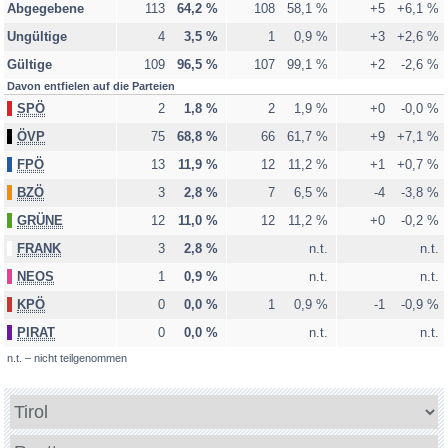
Abgegebene
113
64,2 %
108
58,1 %
+5
+6,1 %
Schattwald
Ungültige
4
3,5 %
1
0,9 %
+3
+2,6 %
Stanzach
Gültige
109
96,5 %
107
99,1 %
+2
-2,6 %
Steeg
Davon entfielen auf die Parteien
Tannheim
SPÖ
2
1,8 %
2
1,9 %
+0
-0,0 %
Vils
ÖVP
75
68,8 %
66
61,7 %
+9
+7,1 %
Vorderhornbach
FPÖ
13
11,9 %
12
11,2 %
+1
+0,7 %
Wängle
BZÖ
3
2,8 %
7
6,5 %
-4
-3,8 %
Weißenbach am Lech
GRÜNE
12
11,0 %
12
11,2 %
+0
-0,2 %
Zöblen
FRANK
3
2,8 %
n.t.
n.t.
NEOS
1
0,9 %
n.t.
n.t.
Briefwahl - Reutte
KPÖ
0
0,0 %
1
0,9 %
-1
-0,9 %
Legende
PIRAT
0
0,0 %
n.t.
n.t.
vollständig ausgezählt
n.t. – nicht teilgenommen
teilweise ausgezählt
noch nicht ausgezählt
Bundesland
Minima-Maxima-Analyse
Politischer