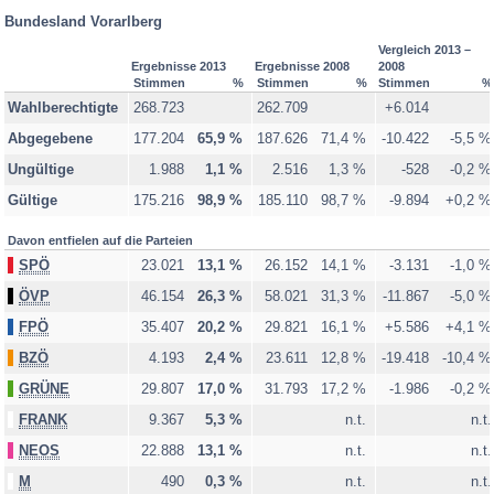
Bundesland Vorarlberg
Vergleich 2013 –
Ergebnisse 2013
Ergebnisse 2008
2008
Stimmen
%
Stimmen
%
Stimmen
%
Wahlberechtigte
268.723
262.709
+6.014
Abgegebene
177.204
65,9 %
187.626
71,4 %
-10.422
-5,5 %
Ungültige
1.988
1,1 %
2.516
1,3 %
-528
-0,2 %
Gültige
175.216
98,9 %
185.110
98,7 %
-9.894
+0,2 %
Davon entfielen auf die Parteien
SPÖ
23.021
13,1 %
26.152
14,1 %
-3.131
-1,0 %
ÖVP
46.154
26,3 %
58.021
31,3 %
-11.867
-5,0 %
FPÖ
35.407
20,2 %
29.821
16,1 %
+5.586
+4,1 %
BZÖ
4.193
2,4 %
23.611
12,8 %
-19.418
-10,4 %
GRÜNE
29.807
17,0 %
31.793
17,2 %
-1.986
-0,2 %
FRANK
9.367
5,3 %
n.t.
n.t.
NEOS
22.888
13,1 %
n.t.
n.t.
M
490
0,3 %
n.t.
n.t.