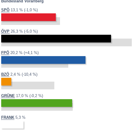
Bundesland Vorarlberg
vollständig ausgezählt
2013:
2008:
14,1 %
Differenz:
SPÖ
13,1 %
-1,0 %
teilweise ausgezählt
noch nicht ausgezählt
Minima-Maxima-Analyse
2013:
2008:
31,3 %
Differenz:
ÖVP
26,3 %
-5,0 %
2013:
2008:
16,1 %
Differenz:
FPÖ
20,2 %
+4,1 %
2013:
2008:
12,8 %
Differenz:
BZÖ
2,4 %
-10,4 %
2013:
2008:
17,2 %
Differenz:
GRÜNE
17,0 %
-0,2 %
2013:
2008:
FRANK
5,3 %
nicht
teilgenommen