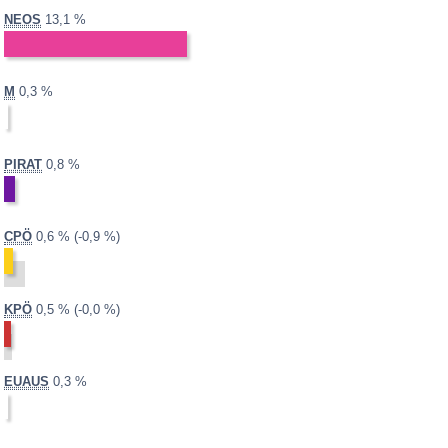
2013:
2008:
NEOS
13,1 %
nicht
teilgenommen
2013:
2008:
M
0,3 %
nicht
teilgenommen
2013:
2008:
PIRAT
0,8 %
nicht
teilgenommen
2013:
2008:
1,5 %
Differenz:
CPÖ
0,6 %
-0,9 %
2013:
2008:
0,5 %
Differenz:
KPÖ
0,5 %
-0,0 %
2013:
2008:
EUAUS
0,3 %
nicht
teilgenommen