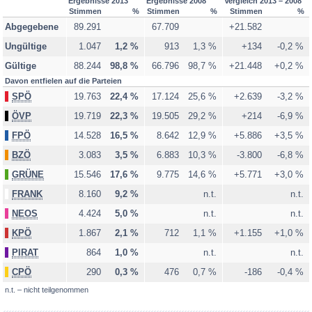
Ergebnisse 2013
Ergebnisse 2008
Vergleich 2013 – 2008
Stimmen
%
Stimmen
%
Stimmen
%
Abgegebene
89.291
67.709
+21.582
Ungültige
1.047
1,2 %
913
1,3 %
+134
-0,2 %
Gültige
88.244
98,8 %
66.796
98,7 %
+21.448
+0,2 %
Davon entfielen auf die Parteien
SPÖ
19.763
22,4 %
17.124
25,6 %
+2.639
-3,2 %
ÖVP
19.719
22,3 %
19.505
29,2 %
+214
-6,9 %
FPÖ
14.528
16,5 %
8.642
12,9 %
+5.886
+3,5 %
BZÖ
3.083
3,5 %
6.883
10,3 %
-3.800
-6,8 %
GRÜNE
15.546
17,6 %
9.775
14,6 %
+5.771
+3,0 %
FRANK
8.160
9,2 %
n.t.
n.t.
NEOS
4.424
5,0 %
n.t.
n.t.
KPÖ
1.867
2,1 %
712
1,1 %
+1.155
+1,0 %
PIRAT
864
1,0 %
n.t.
n.t.
CPÖ
290
0,3 %
476
0,7 %
-186
-0,4 %
n.t. – nicht teilgenommen