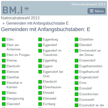
Republik
Nationalratswahl 2013
Österreich
Menu
Sie
Nationalratswahl 2013
Legende
BM.I
befinden
Gemeinden mit Anfangsbuchstabe E
vollständig ausgezählt
Bundesministerium
sich
Gemeinden mit Anfangsbuchstaben: E
hier:
teilweise ausgezählt
für
Ebbs
Eggenburg
Elsbethen
noch nicht ausgezählt
Inneres
Eben am
Eggendorf
Eltendorf
Minima-Maxima-Analyse
Achensee
Eggendorf im
Emmersdorf an
Eben im Pongau
Traunkreis
der Donau
Ebenau
Eggerding
Empersdorf
Ebenfurth
Eggern
Engelhartstetten
Ebensee
Eggersdorf bei
Engelhartszell
Graz
Ebenthal
Engerwitzdorf
Ehenbichl
Ebenthal in
Enns
Kärnten
Ehrenhausen
Ennsdorf
Eberau
Ehrwald
Enzenkirchen
Ebergassing
Eibiswald
Enzenreith
Eberndorf
Eichberg
Enzersdorf an der