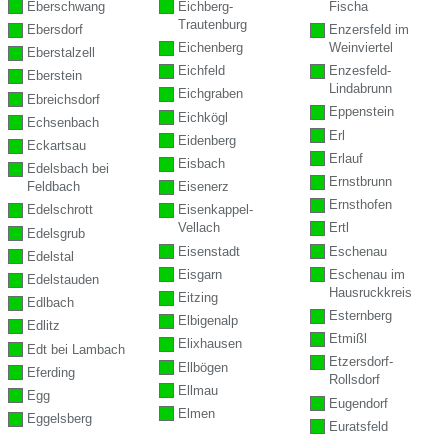
Eberschwang
Eichberg-
Fischa
Trautenburg
Ebersdorf
Enzersfeld im
Eichenberg
Weinviertel
Eberstalzell
Eichfeld
Enzesfeld-
Eberstein
Lindabrunn
Eichgraben
Ebreichsdorf
Eppenstein
Eichkögl
Echsenbach
Erl
Eidenberg
Eckartsau
Erlauf
Eisbach
Edelsbach bei
Ernstbrunn
Feldbach
Eisenerz
Ernsthofen
Edelschrott
Eisenkappel-
Vellach
Ertl
Edelsgrub
Eisenstadt
Eschenau
Edelstal
Eisgarn
Eschenau im
Edelstauden
Hausruckkreis
Eitzing
Edlbach
Esternberg
Elbigenalp
Edlitz
Etmißl
Elixhausen
Edt bei Lambach
Etzersdorf-
Ellbögen
Eferding
Rollsdorf
Ellmau
Egg
Eugendorf
Elmen
Eggelsberg
Euratsfeld