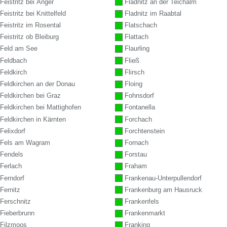
Feistritz bei Anger
Fladnitz an der Teichalm
Feistritz bei Knittelfeld
Fladnitz im Raabtal
Feistritz im Rosental
Flatschach
Feistritz ob Bleiburg
Flattach
Feld am See
Flaurling
Feldbach
Fließ
Feldkirch
Flirsch
Feldkirchen an der Donau
Floing
Feldkirchen bei Graz
Fohnsdorf
Feldkirchen bei Mattighofen
Fontanella
Feldkirchen in Kärnten
Forchach
Felixdorf
Forchtenstein
Fels am Wagram
Fornach
Fendels
Forstau
Ferlach
Fraham
Ferndorf
Frankenau-Unterpullendorf
Fernitz
Frankenburg am Hausruck
Ferschnitz
Frankenfels
Fieberbrunn
Frankenmarkt
Filzmoos
Franking