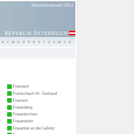
Nationalratswahl 2013
K
L
M
N
O
P
R
S
T
U
V
W
Y
Z
Frannach
Frantschach-St. Gertraud
Frastanz
Frauenberg
Frauenkirchen
Frauenstein
Frauental an der Laßnitz