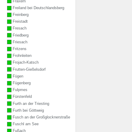
Fraxern
Freiland bei Deutschlandsberg
Freinberg
Freistadt
Fresach
Friedberg
Friesach
Fritzens
Frohnleiten
Frojach-Katsch
Frutten-Gießelsdorf
Fügen
Fügenberg
Fulpmes
Fürstenfeld
Furth an der Triesting
Furth bei Göttweig
Fusch an der Großglocknerstraße
Fuschl am See
Fußach