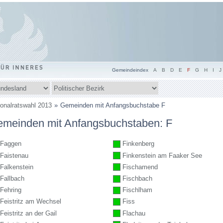
Gemeindeindex
A
B
D
E
F
G
H
I
J
ndesland
Politischer
Bezirk
m
ionalratswahl 2013
Gemeinden mit Anfangsbuchstabe F
inden
meinden mit Anfangsbuchstaben: F
h
r:
Faggen
Finkenberg
Faistenau
Finkenstein am Faaker See
Falkenstein
Fischamend
Fallbach
Fischbach
Fehring
Fischlham
Feistritz am Wechsel
Fiss
Feistritz an der Gail
Flachau