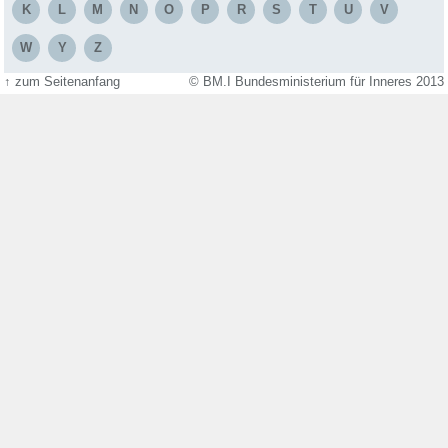
K
L
M
N
O
P
R
S
T
U
V
W
Y
Z
↑
zum Seitenanfang
© BM.I Bundesministerium für Inneres 2013