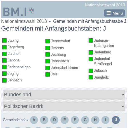
Republik
Nationalratswahl 2013
Österreich
Menu
Sie
Nationalratswahl 2013
Gemeinden mit Anfangsbuchstabe J
Legende
BM.I
befinden
Gemeinden mit Anfangsbuchstaben: J
vollständig ausgezählt
Bundesministerium
sich
hier:
teilweise ausgezählt
Jabing
Judenau-
Jennersdorf
für
Baumgarten
Jagerberg
Jerzens
noch nicht ausgezählt
Inneres
Judenburg
Jaidhof
Jochberg
Minima-Maxima-Analyse
Judendorf-
Japons
Johnsbach
Straßengel
Jedenspeigen
Johnsdorf-Brunn
Julbach
Jeging
Jois
Jungholz
Jenbach
Bundesland
Politischer
Bezirk
Gemeindeindex
A
B
D
E
F
G
H
I
J