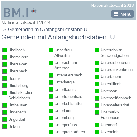
Republik
Nationalratswahl 2013
Österreich
Menu
Sie
Nationalratswahl 2013
Legende
BM.I
befinden
Gemeinden mit Anfangsbuchstabe U
vollständig ausgezählt
Bundesministerium
sich
Gemeinden mit Anfangsbuchstaben: U
hier:
teilweise ausgezählt
für
Übelbach
Unserfrau-
Unterrabnitz-
noch nicht ausgezählt
Inneres
Altweitra
Schwendgraben
Überackern
Minima-Maxima-Analyse
Unterach am
Untersiebenbrunn
Übersaxen
Attersee
Unterstinkenbrunn
Übersbach
Unterauersbach
Untertauern
Uderns
Unterbergla
Untertilliach
Ulrichsberg
Unterfladnitz
Unterwart
Ulrichskirchen-
Unterfrauenhaid
Schleinbach
Unterweißenbach
Unterkohlstätten
Umhausen
Unterweitersdorf
Unterlamm
Ungenach
Unzmarkt-
Unternberg
Frauenburg
Ungerdorf
Unterperfuss
Uttendorf
Unken
Unterpremstätten
Utzenaich