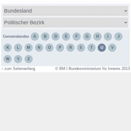
Bundesland
Politischer
Bezirk
Gemeindeindex
A
B
D
E
F
G
H
I
J
K
L
M
N
O
P
R
S
T
U
V
W
Y
Z
↑
zum Seitenanfang
© BM.I Bundesministerium für Inneres 2013