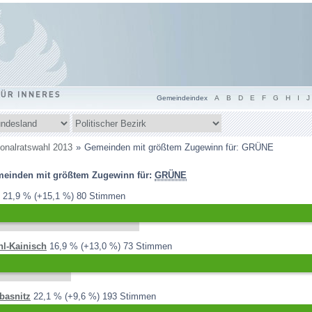
Gemeindeindex
A
B
D
E
F
G
H
I
J
ndesland
Politischer
Bezirk
m
ionalratswahl 2013
Gemeinden mit größtem Zugewinn für: GRÜNE
inden
einden mit größtem Zugewinn für:
GRÜNE
h
r:
2013:
2008:
6,8 %
Differenz:
21,9 %
+15,1 %
80 Stimmen
2013:
2008:
3,8 %
Differenz:
hl-Kainisch
16,9 %
+13,0 %
73 Stimmen
2013:
2008:
12,5 %
Differenz:
basnitz
22,1 %
+9,6 %
193 Stimmen