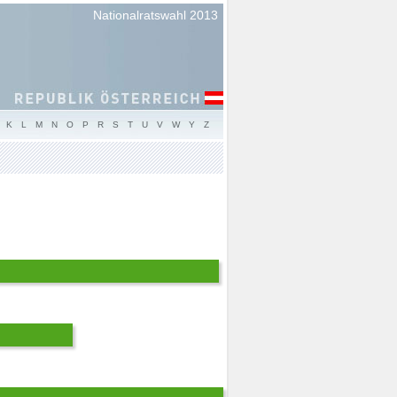
Nationalratswahl 2013
K
L
M
N
O
P
R
S
T
U
V
W
Y
Z