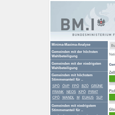
Republik
Österreich
BM.I
Bu
Minima-Maxima-Analyse
Bundesministeriu
Gemeinden mit der höchsten
Sie
Nat
Wahlbeteiligung
für Inneres
bef
Gemeinden mit der niedrigsten
Gem
sic
Wahlbeteiligung
hie
Zell
Gemeinden mit höchstem
Stimmenanteil für ..
SPÖ
ÖVP
FPÖ
BZÖ
GRÜNE
Pic
FRANK
NEOS
KPÖ
PIRAT
CPÖ
WANDL
M
EUAUS
SLP
Gemeinden mit niedrigstem
Glo
Stimmenanteil für ..