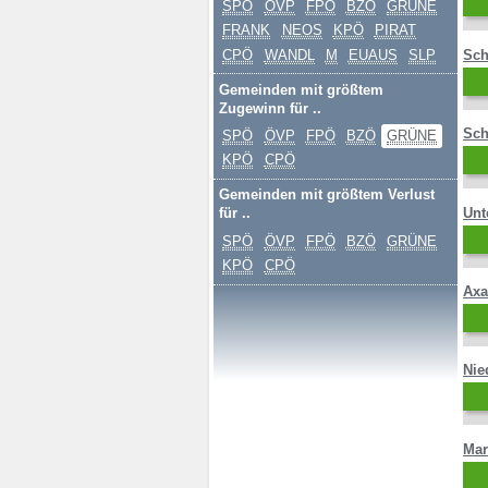
SPÖ
ÖVP
FPÖ
BZÖ
GRÜNE
FRANK
NEOS
KPÖ
PIRAT
CPÖ
WANDL
M
EUAUS
SLP
Sch
Gemeinden mit größtem
Zugewinn für ..
Sch
SPÖ
ÖVP
FPÖ
BZÖ
GRÜNE
KPÖ
CPÖ
Gemeinden mit größtem Verlust
Unt
für ..
SPÖ
ÖVP
FPÖ
BZÖ
GRÜNE
KPÖ
CPÖ
Ax
Nie
Mar