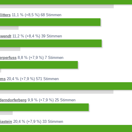
2013:
2008:
2,6 %
Differenz:
litters
11,1 %
+8,5 %
68 Stimmen
2013:
2008:
2,8 %
Differenz:
wendt
11,2 %
+8,4 %
39 Stimmen
2013:
2008:
0,8 %
Differenz:
erperfuss
8,8 %
+7,9 %
7 Stimmen
2013:
2008:
12,5 %
Differenz:
ams
20,4 %
+7,9 %
571 Stimmen
2013:
2008:
2,0 %
Differenz:
derndorferberg
9,9 %
+7,9 %
25 Stimmen
2013:
2008:
12,5 %
Differenz:
iastein
20,4 %
+7,9 %
33 Stimmen